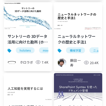
サントリーの 3Dデータ
ニューラルネットワー
活用に向けた勘所 (ホロ
クの歴史と手法1
ラボカンファレンス
hololens
mixed reality
機械学習
holoconf22
ニューラ
2022 サントリーシステ
ムテクノロジー株式会
藤田 一
ホロラボ
7.4K
20.4K
社 向様 発表スライド)
寿