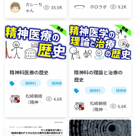
カレーち
ホロラボ
9.2K
35.5K
ゃん
精神科医療の歴史
精神科の理論と治療の
歴史
精神科
精神医学
歴史
精神科
精神医学
松崎朝樹
4.6K
（精神科
松崎朝樹
6.8K
医）
（精神科
医）