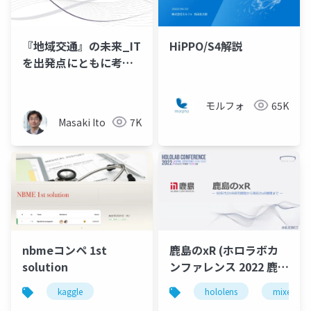
『地域交通』の未来_IT
HiPPO/S4解説
を出発点にともに考え
る
モルフォ
65K
Masaki Ito
7K
nbmeコンペ 1st
鹿島のxR (ホロラボカ
solution
ンファレンス 2022 鹿島
建設株式会社 近藤様 発
kaggle
hololens
mixed real
表スライド)