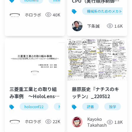
CPU（実行順序制御、
ボカンファレンス 2022
割込み）
トヨタ自動車株式会社
機械系のためのメカトロニ
ホロラボ
40K
栢野様 発表スライド)
下条誠
1.6K
三菱重工業との取り組
藤原辰史『ナチスのキ
み事例 ～HoloLensな
ッチン』_220512
どを活用した現場向け
holoconf22
hololens
読書
mixed reality
独学
コミュニケーションツ
ールの開発～
Kayoko
ホロラボ
22K
1.8K
Takahashi