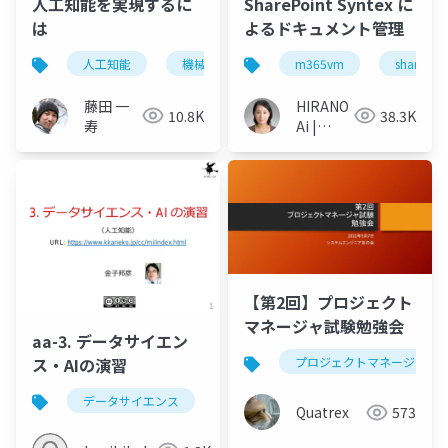
人工知能を実現するに
SharePoint Syntex に
は
よるドキュメント管理
人工知能
機械学習
m365vm
sharepoi
藤田 一
HIRANO
10.8K
38.3K
寿
Ai |
Microsoft
MVP 👉
❤️
SharePoint
【第2回】プロジェクト
マネージャ試験勉強会
aa-3. データサイエン
ス・AIの演習
プロジェクトマネージャ
データサイエンス
e stat
政府統計データ
Quatrex
573