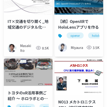
IT×交通を切り開く_地
【続】OpenXRで
域交通のデジタル化か
HoloLensアプリを作る
ら都市交通の高度化ま
openxr
hololens
で
Masaki
Miyaura
3.5K
8.5K
Ito
トヨタのxR活用事例ご
紹介 ～ ホロラボとの開
NO13 メカトロニクス
発秘話を中心に (ホロラ
hololens
mixed reality
holoconf22