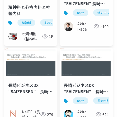
"SAIZENSEN" 長崎の
精神科と心療内科と神
未来 〜私たちの活動
経内科
naite
地方エンジニ
の先にあるもの〜
精神科
心療内科
神経内科
心身医学
Akira
>100
Ikeda（ク
松崎朝樹
オリティ
1K
（精神科
アーツ）
医）
長崎ビジネスDX
長崎ビジネスDX
"SAIZENSEN" 長崎の
"SAIZENSEN" 長崎の
未来 ～私達の活動の
未来 ～私達の活動の
naite
長崎it技術者
先にあるもの～ ポジ
先にあるもの～ ポジ
ショントーク資料
ショントーク資料
NaITE（長
Akira
279
624
崎ＩＴ技術
Ikeda