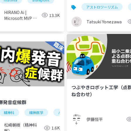
と天文台における予備調査
アストロツーリズム
の展望 ~
HIRANO Ai |
13.3K
Microsoft MVP 👉
Tatsuki Yonezawa
❤️ SharePoint
つぶやきロボット工学（点
ね合わせ）
爆発音症候群
techfeed
techfeed_experts_night
アクセシビリティ
精神科
精神医学
パラソムニア
頭内爆発音症候群
伊藤恒平
松崎朝樹（精神科
1.6K
医）