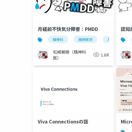
月経前不快気分障害：PMDD
認知
精神科
精神医学
月経前不快気
松崎朝樹（精神科
1.6K
医）
Viva Connectionsの話
Micr