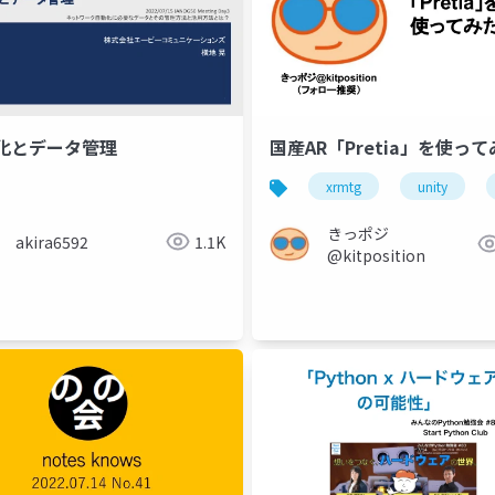
化とデータ管理
国産AR「Pretia」を使っ
xrmtg
unity
きっポジ
akira6592
1.1K
症
注意欠如多動性障害
注意欠陥多動性障害
adhd
@kitposition