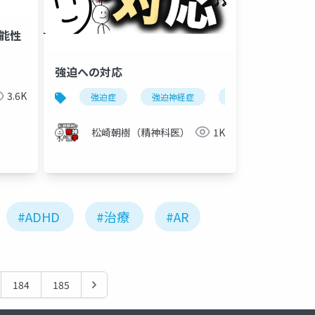
可能性
強迫への対応
ows
notes
nomad
verse
のの会
consen
3.6K
強迫症
強迫神経症
強迫性障害
松崎朝樹（精神科医）
1K
#ADHD
#治療
#AR
184
185