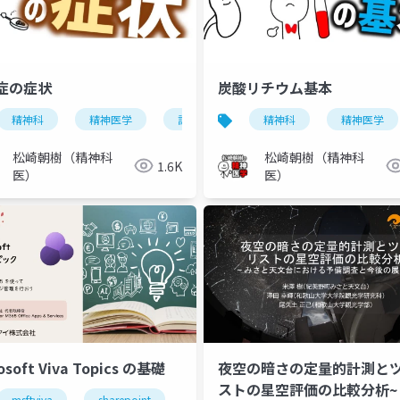
症の症状
炭酸リチウム基本
分障害
精神科
月経前不快気分症
精神医学
認知症
月経前症候群
アルツハイマー病
精神科
pmdd
精神医学
pm
ア
松崎朝樹（精神科
松崎朝樹（精神科
1.6K
医）
医）
osoft Viva Topics の基礎
夜空の暗さの定量的計測と
ストの星空評価の比較分析~
msftviva
sharepoint
ai