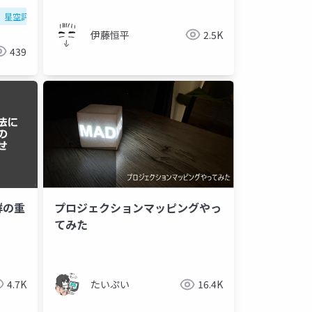
と今後
星空評価
夜空の明るさ
観光
公開天文台
伊藤恒平
2.5K
439
群の重
プロジェクションマッピングやっ
てみた
4.7K
たいぷい
16.4K