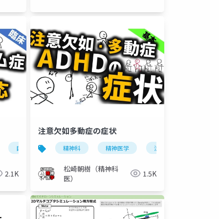
注意欠如多動症の症状
アスペルガー障害
自閉スペクトラム症
精神科
アスペルガー障害
精神医学
注意欠如多動症
アスペルガー症候群
松崎朝樹（精神科
2.1K
1.5K
医）