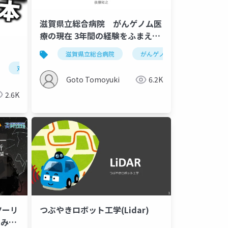
滋賀県立総合病院 がんゲノム医
療の現在 3年間の経験をふまえて
20220721
滋賀県立総合病院
がんゲノム医療
がん遺
s
ルツハイマー型認知症
双極性障害
気分障害
炭酸リチウム
リーマス
Goto Tomoyuki
6.2K
2.6K
ツーリ
つぶやきロボット工学(Lidar)
 みさ