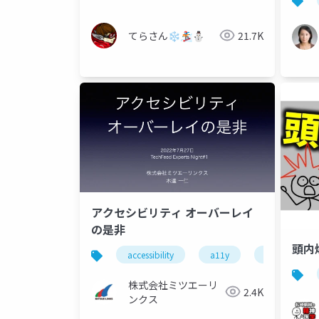
てらさん❄🏂⛄
21.7K
アクセシビリティ オーバーレイ
の是非
頭内
accessibility
a11y
overlay
株式会社ミツエーリ
2.4K
ンクス