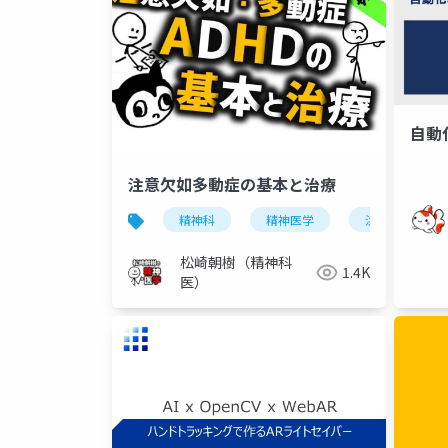
自動
注意欠如多動症の基本と治療
精神科
精神医学
注意欠如多動
松崎朝樹（精神科
1.4K
医）