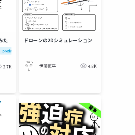
てみた
ドローンの2Dシミュレーション
pretia
伊藤恒平
4.8K
2.7K
発達障害