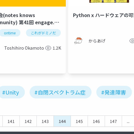
(notes knows
Python x ハードウェアの
ity) 第41回 engage.ug
minoに関する重要情報のフィ
ontime
これがドミノだ
domino
hcl
noteskn
バック及び2022年7月8月の
からあげ
ント連絡
Toshihiro Okamoto
1.2K
#Unity
#自閉スペクトラム症
#発達障害
141
142
143
144
145
146
147
...