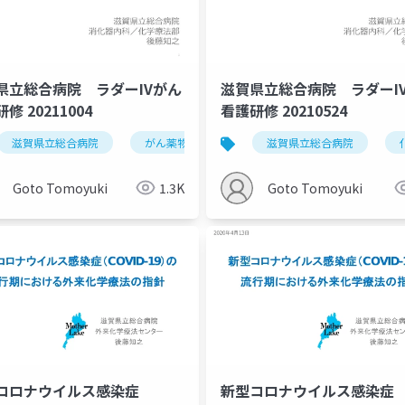
県立総合病院 ラダーIVがん
滋賀県立総合病院 ラダーIV
腫瘍内科
大腸癌
修 20211004
看護研修 20210524
滋賀県立総合病院
がん薬物療法
化学療法
滋賀県立総合病院
看護師
Goto Tomoyuki
1.3K
Goto Tomoyuki
コロナウイルス感染症
新型コロナウイルス感染症