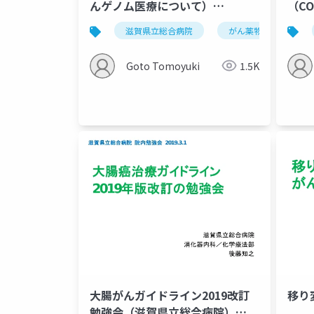
んゲノム医療について）
（C
20210130
外来
滋賀県立総合病院
がん薬物療法
Goto Tomoyuki
1.5K
大腸がんガイドライン2019改訂
移り
勉強会（滋賀県立総合病院）