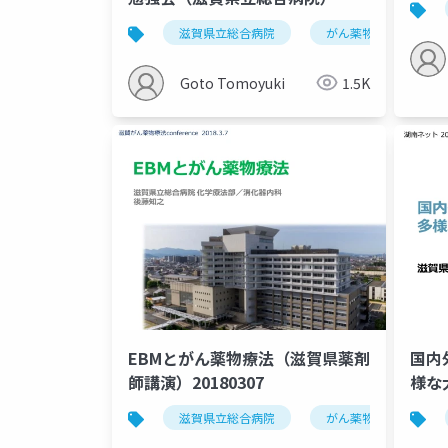
20190227
滋賀県立総合病院
がん薬物療法
Goto Tomoyuki
1.5K
EBMとがん薬物療法（滋賀県薬剤
国内
師講演）20180307
様な
療ネ
滋賀県立総合病院
がん薬物療法