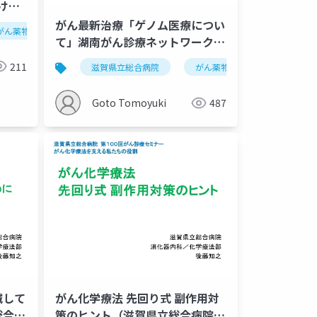
おける
13
がん最新治療「ゲノム医療につい
がん薬物療法
新型コロナウイルス
化学療法
腫瘍内科
て」湖南がん診療ネットワーク
20190711
211
滋賀県立総合病院
がん薬物療法
がんゲノ
Goto Tomoyuki
487
減して
がん化学療法 先回り式 副作用対
総合病
策のヒント（滋賀県立総合病院が