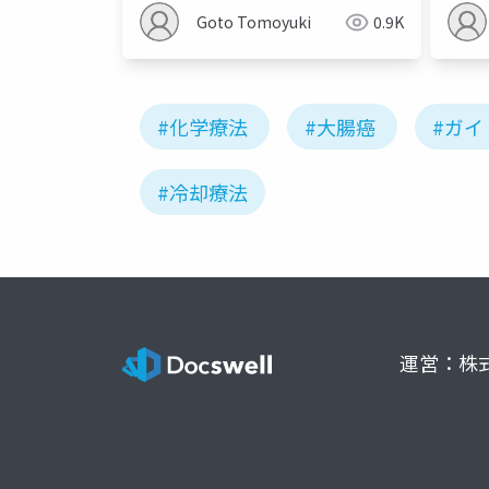
Goto Tomoyuki
0.9K
#化学療法
#大腸癌
#ガイ
#冷却療法
運営：株