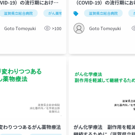
OVID-19）の流行期における
（COVID-19）の流行期に
化学療法の指針
外来化学療法の指針 202004
がんゲノム医療
滋賀県立総合病院
がん遺伝子パネル検査
がん薬物療法
化学療法
滋賀県立総合病院
covid19
Goto Tomoyuki
>100
Goto Tomoyuki
変わりつつあるがん薬物療法
がん化学療法 副作用を軽
継続するために（滋賀県立