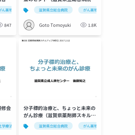
ん診療セミナー）20180524
がん薬物療法
化学療法
滋賀県立総合病院
がん薬物療法
腫瘍内科
847
Goto Tomoyuki
1.8K
研修会
分子標的治療と、ちょっと未来の
がん診療（滋賀県薬剤師スキルア
ップ研修会）20170212
化学療法
大腸癌
がん薬物療法
滋賀県立総合病院
腫瘍内科
がん薬物療法
薬剤師
化学療法