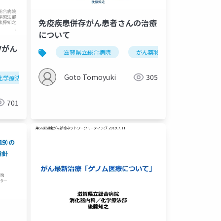
免疫疾患併存がん患者さんの治療
について
がん
滋賀県立総合病院
がん薬物療法
化学療法
Goto Tomoyuki
305
化学療法
がん薬物療法
腫瘍内科
701