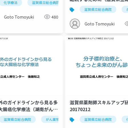
化学療法
滋賀県立総合病院
腫瘍内科
がん薬物療法
院まなびや2018）
化学療法
腫瘍内科
大腸癌
滋賀県立総合病院
Goto Tomoyuki
480
Goto Tomoyuki
外のガイドラインから見る多
滋賀県薬剤師スキルアップ
大腸癌化学療法（湖南がん診
20170212
ットワーク講演）20170518
化学療法
滋賀県立総合病院
腫瘍内科
がん薬物療法
化学療法
滋賀県立総合病院
腫瘍内科