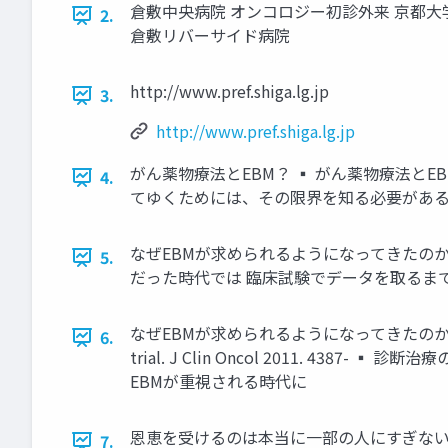
倉敷中央病院 オンコロジー初診外来 京都大
2.
倉敷リバーサイド病院
http://www.pref.shiga.lg.jp
3.
http://www.pref.shiga.lg.jp
がん薬物療法とEBM？ ▪ がん薬物療法とE
4.
てゆくためには、その限界を知る必要があ
なぜEBMが求められるようになってきたのか 手
5.
だった時代では 臨床試験でデータを取るま
なぜEBMが求められるようになってきたのか 手術
6.
trial. J Clin Oncol 2011. 
EBMが重視される時代に
恩恵を受けるのは本当に一部の人にすぎない 
7.