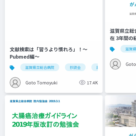
滋賀県立総
在 3年間の
文献検索は「習うより慣れろ」！〜
滋賀
Pubmed編〜
Goto
滋賀県立総合病院
抄読会
論文
pubmed
Goto Tomoyuki
17.4K