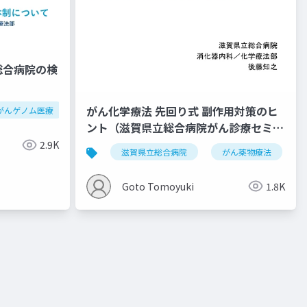
総合病院の検
がん化学療法 先回り式 副作用対策のヒ
がんゲノム医療
がん遺伝子パネル検査
ント（滋賀県立総合病院がん診療セミナ
ー）20180524
2.9K
滋賀県立総合病院
がん薬物療法
Goto Tomoyuki
1.8K