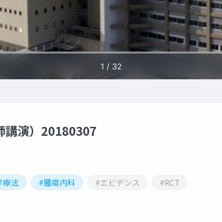
演）20180307
学療法
#腫瘍内科
#エビデンス
#RCT