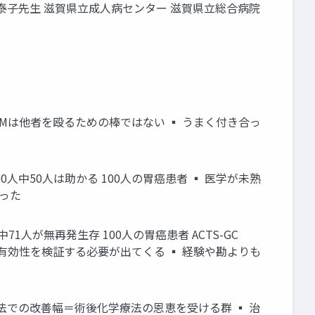
原泰子先生 滋賀県立成人病センター 滋賀県立総合病院
EBMは他者を殴るための棒ではない ▪ うまく付き合っ
0人中50人は助かる 100人の胃癌患者 ▪ 医学が未熟
った
71人が無再発生存 100人の胃癌患者 ACTS-GC
ータを取って有効性を検証する必要が出てくる ▪ 経験や勘よりも
療法での改善幅＝術後化学療法の恩恵を受ける群 ▪ 治