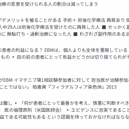
治療の恩恵を受けられる人の割合は減ってしまう
デメリットを被ることがある 手術＋ 術後化学療法 再発あり 
0人中29人は術後化学療法を受けたのに再発した人 ◼ せっかく
のに 無駄打ち・過剰治療になった人 ◼ わざわざ副作用のある
患者の利益になる？ EBMは、個人よりも全体を重視している 
もの ▪ 目の前の患者にとって有益かどうかは切り捨てられが
EBM イマチニブ第1相試験参加者に対して 担当医が治験参
ことではない」 柏書房『フィラデルフィア染色体』2015
難し ▪ 「何が患者にとって最善かを考え、慎重に判断すべき
 医の倫理原則（米国医師会） ▪ エビデンスに忠実であるこ
益である可能性もある という認識を持っておかなければならな