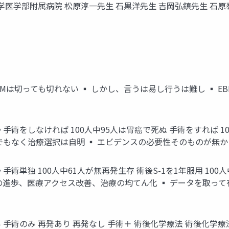
学医学部附属病院 松原淳一先生 石黒洋先生 吉岡弘鎮先生 石
BMは切っても切れない ▪ しかし、言うは易し行うは難し ▪ 
る
術をしなければ 100人中95人は胃癌で死ぬ 手術をすれば 10
でもなく治療選択は自明 ▪ エビデンスの必要性そのものが無か
単独 100人中61人が無再発生存 術後S-1を1年服用 100人中
4387- ▪ 診断治療の進歩、医療アクセス改善、治療の均てん化 ▪ デ
手術のみ 再発あり 再発なし 手術＋ 術後化学療法 術後化学