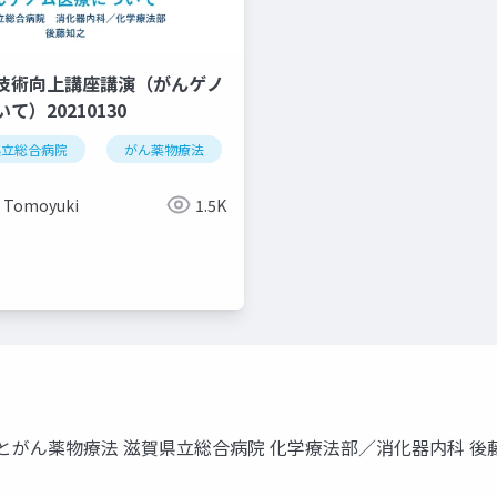
技術向上講座講演（がんゲノ
て）20210130
県立総合病院
がん薬物療法
がんゲノム医療
がん遺伝子パ
 Tomoyuki
1.5K
腫瘍内科
大腸癌
.7 EBMとがん薬物療法 滋賀県立総合病院 化学療法部／消化器内科 