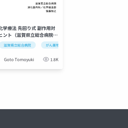
化学療法 先回り式 副作用対
ヒント（滋賀県立総合病院が
セミナー）20180524
化学療法
滋賀県立総合病院
がん薬物療法
腫瘍内科
Goto Tomoyuki
1.8K