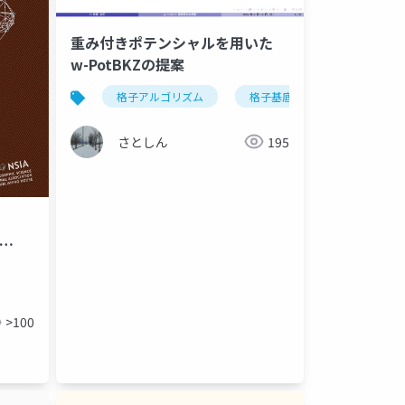
重み付きポテンシャルを用いた
w-PotBKZの提案
格子アルゴリズム
格子基底簡約
数学
さとしん
195
>100