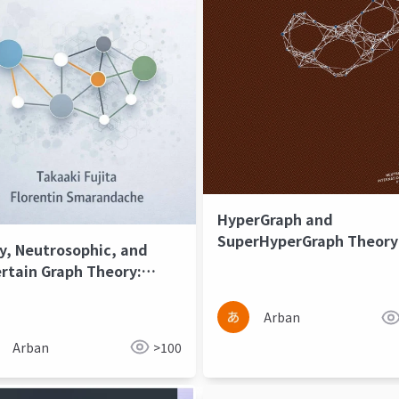
HyperGraph and
SuperHyperGraph Theory
y, Neutrosophic, and
with Applications
rtain Graph Theory:
erties and Applications
Arban
Arban
>100