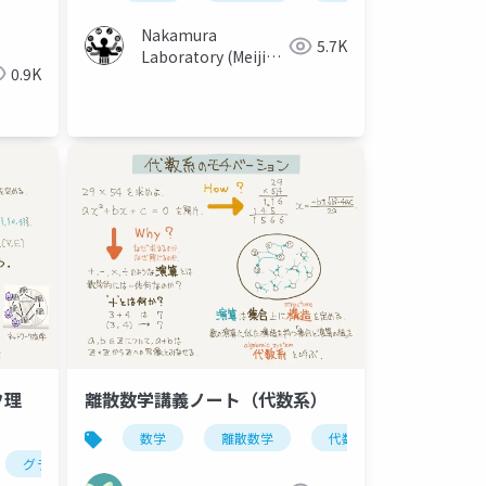
数学
データサイエンス
Nakamura
5.7K
Laboratory (Meiji
0.9K
University)
フ理
離散数学講義ノート（代数系）
数学
離散数学
代数系
グラフ理論