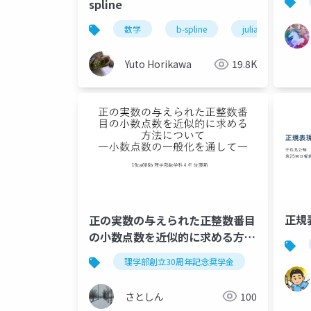
spline
数学
b-spline
julia
Yuto Horikawa
19.8K
正規
正の実数の与えられた正整数番目
の小数点数を近似的に求める方法
について━小数点数の一般化を通
理学部創立30周年記念奨学金
理学部創立
して━
さとしん
100