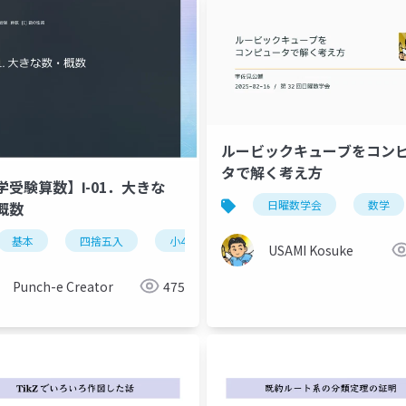
ルービックキューブをコン
タで解く考え方
学受験算数】Ⅰ-01．大きな
日曜数学会
数学
概数
基本
四捨五入
小4
USAMI Kosuke
Punch-e Creator
475