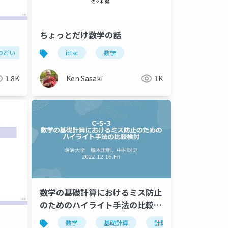
ちょっとだけ数学の話
つどい
ictsc
数学
1.8K
Ken Sasaki
1K
数学の基礎計算におけるミス防止
のためのハイライト手法の比較検
討
数学
基礎計算
計算ミス
ハイラ