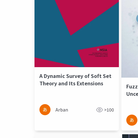
A Dynamic Survey of Soft Set
Theory and Its Extensions
Fuzz
Unce
Prop
Arban
>100