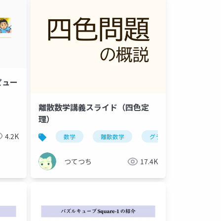
ピュー
離散数学講義スライド（四色定
理）
4.2K
数学
離散数学
グラフ理論
四色
つてつち
17.4K