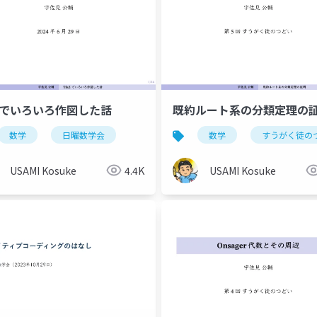
kZでいろいろ作図した話
既約ルート系の分類定理の
数学
日曜数学会
数学
すうがく徒の
USAMI Kosuke
4.4K
USAMI Kosuke