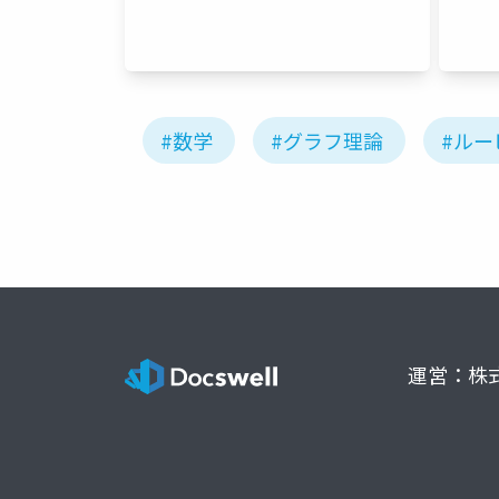
#数学
#グラフ理論
#ルー
運営：株