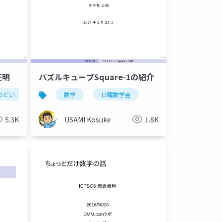
証明
パズルキューブSquare-1の紹介
つどい
数学
日曜数学会
5.3K
USAMI Kosuke
1.8K