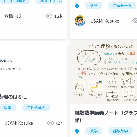
data science
経営コンサルティング
データ駆動
アート
数学
日曜数学会
倉橋一成
4.2K
USAMI Kosuke
表現のはなし
数学
日曜数学会
離散数学講義ノート（グラ
30周年記念優秀論文賞
数学
小数点
論）
USAMI Kosuke
727
数学
離散数学