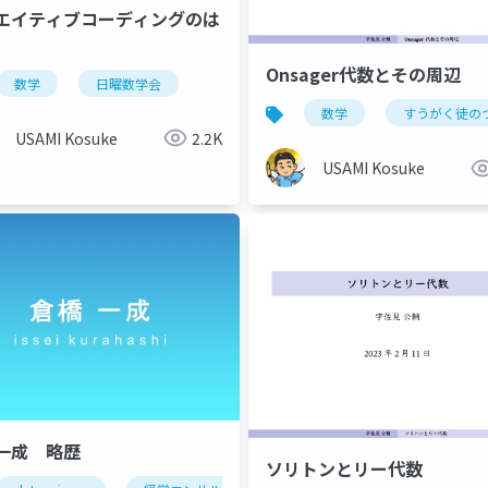
エイティブコーディングのは
Onsager代数とその周辺
数学
日曜数学会
リズム
scis
数学
数学
すうがく徒の
USAMI Kosuke
2.2K
USAMI Kosuke
一成 略歴
ソリトンとリー代数