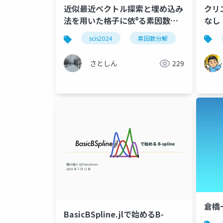
クリ
近似最近ベクトル探索と埋め込み
なし
法を用いた格子に依⁰る素因数分
解法の実装報告
scis2024
素因数分解
格子アルゴ
さとしん
229
倉橋
BasicBSpline.jlで始めるB-