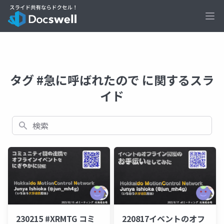
Ope
タグ #急に呼ばれたので に関するスラ
イド
検索
230215 #XRMTG コミ
220817イベントのオフ