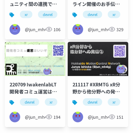
ュニティ間の連携でオ
ライン開催のお手伝い
フラインイベントをに
をしてみた
xr
devrel
domcn
devrel
地方
xr
急に呼ば
d
ぎやかに開催
@jun_mh4g
106
@jun_mh4g
329
220709 IwakenlabLT
211117 #XRMTG xR分
開発者コミュ運営はい
野から他分野への発信
いぞ
③
devrel
xr
vr
ar
devrel
domcn
xr
@jun_mh4g
194
@jun_mh4g
151