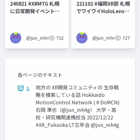
240821 #XRMTG 札幌
221102 #福岡XR部 札幌
に日常開発イベントを
でワイワイHoloLensや
できる場所をつくろう
ろうとして結局できな
としている話
かったけど形を変えて
続けている話
@jun_mh4g
732
@jun_mh4g
727
各ページのテキスト
地方の XR開発コミュニティの 生存戦
1.
略を模索している話 Hokkaido
MotionControl Network (＃DoMCN)
石岡 準也（@jun_mh4g） 大学・高
校・研究機関連携担当 2022/12/22
#AR_Fukuoka LT忘年会 @jun_mh4g