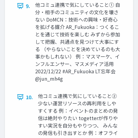
他コミュ連携で気にしていること① 自
9.
分・相手のコミュニティの文化を壊さ
ない DoMCN：技術への興味・好奇心
を拡げる媒介 AR_Fukuoka：つくるこ
とを通じて技術を楽しむ みずから参加
して把握、共通点を見つけて大事にす
る （やらないことを決めているのも大
事かもしれない） 例：マスマーケ、イ
ンフルエンサー、マスメディア活用
2022/12/22 #AR_Fukuoka LT忘年会
@jun_mh4g
他コミュ連携で気にしていること②
10.
少ない運営リソースの再利用をしや
すくする 例：イベントのまとめの発
信は絶対やりたい togetterが作りや
すい実況を自分もやりつつ、 みんな
の発信も引き出すとか 例：オフライ