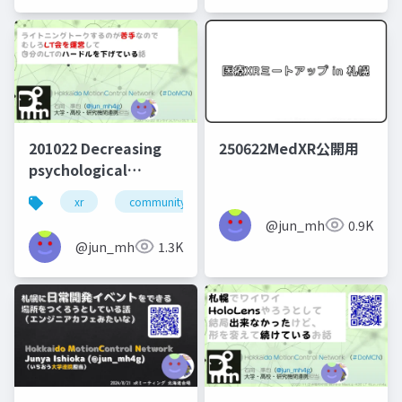
201022 Decreasing
250622MedXR公開用
psychological
difficulty of short
xr
community design
presentation by
@jun_mh4g
0.9K
joining organizing
@jun_mh4g
1.3K
member of online
seminar