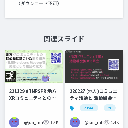
（ダウンロード不可）
関連スライド
221129 #TNRSPR 地方
220227 (地方)コミュニ
XRコミュニティとの関
ティ活動と 活動機会拡
心軸に基づいた取り組
大の両立
devrel
xr
v
み
@jun_mh4g
1.5K
@jun_mh4g
1.4K