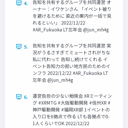
告知を共有するグループを共同運営 オ
4.
ーナー：イワケンさん 「イベント被り
を避けるために 直近の案内が一括で見
れるといい」 2022/12/22
#AR_Fukuoka LT忘年会 @jun_mh4g
告知を共有するグループを共同運営 実
5.
況がうるさすぎてミュートされがちな
私に代わって 告知し続けてくれる イ
ベント告知力の弱い地方民のためのイ
ンフラ 2022/12/22 #AR_Fukuoka LT
忘年会 @jun_mh4g
運営負担の少ない勉強会 XRミーティン
6.
グ #XRMTG #大阪駆動開発 #信州XR #
神戸駆動開発 #福岡XR部 1イベントの
入り口を6拠点で作る LTも各拠点で0-
1人くらいでOK 2022/12/22