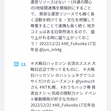
運営リソースはない ・(共通の関心
の)地域間連携を積極的にすること
で、 貧弱な運営リソースでも細く長
く活動を続けてる ・文化を把握して
尊重することで連携も長く続く 地方
コミュはある日突然消えるので、 盛
り上がれる時に盛り上がっておこ
う！ 2022/12/22 #AR_Fukuoka LT忘
年会 @jun_mh4g
＃大晦日ハッカソン 合流のススメ 大
13.
晦日近辺で作ってるものに、 ＃大晦
日ハッカソン のハッシュタグでつぶ
やくだけの ムーブメント @yumu19
さん #NT札幌、 #おうちハック等 発
表会ナシ ≒ 完成の強制力ナシ イベン
ト駆動開発が好きな方向け
2022/12/22 #AR_Fukuoka LT忘年会
@jun_mh4g