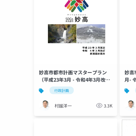
妙高市都市計画マスタープラン
妙高
（平成23年3月 - 令和4年3月改
月-
訂）
行政計画
村越洋一
3.3K