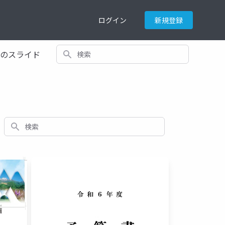
ログイン
新規登録
検索
てのスライド
検索