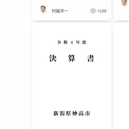
村越洋一
>100