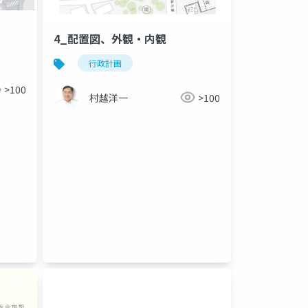
4_配置図、外観・内観
行政計画
>100
村越洋一
>100