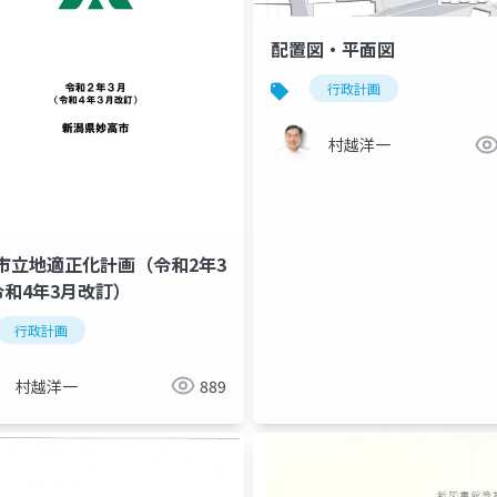
配置図・平面図
行政計画
村越洋一
市立地適正化計画（令和2年3
 令和4年3月改訂）
行政計画
村越洋一
889