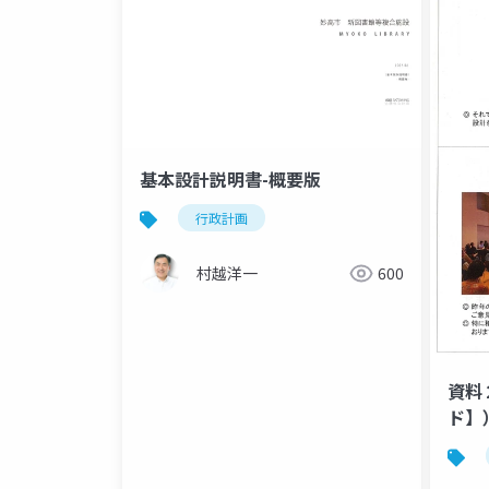
基本設計説明書-概要版
行政計画
村越洋一
600
資料
ド】