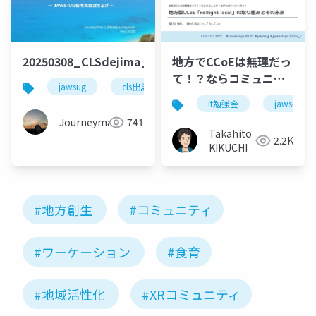
20250308_CLSdejima_lt_beajouneyman
地方でCCoEは無理だっ
て！？ならコミュニテ
jawsug
cls出島
cls
コミュニティ
ィを作ればいいじゃな
it勉強会
jaws-ug
い！ 地方版
Journeyman
741
CCoE「re:light
Takahito
2.2K
local」の取り組みとそ
KIKUCHI
の未来@JAWS DAYS
2025(2025.3.1)
#地方創生
#コミュニティ
#ワーケーション
#食育
#地域活性化
#XRコミュニティ