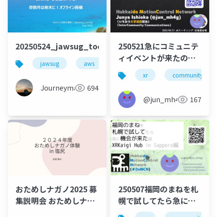
20250524_jawsug_tochigi_2_openning_beajouney
250521急にコミュニテ
ィイベントが来たので
jawsug
aws
栃木
②
xr
community
Journeyman
694
@jun_mh4g
167
おためしナガノ2025 募
250507福岡のまねを札
集説明会 おためしナガ
幌で試してたら急に機
ノ体験 in 塩尻
会が来た話 XRKaigi