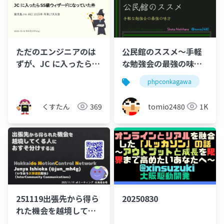
ただのエンジニアのは
公民館のススメ～手軽
ずが、JC に入ったらSS
な勉強会の最強の味方
級ウィザードになって
～
phpconkagawa
公
いた件
くすたん
369
tomio2480
1K
251119出張先から得ら
20250830
れた機会を越境してく
る人におすそ分けする