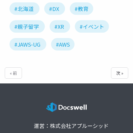
#北海道
#DX
#教育
#親子留学
#XR
#イベント
#JAWS-UG
#AWS
« 前
次 »
運営：株式会社アプルーシッド