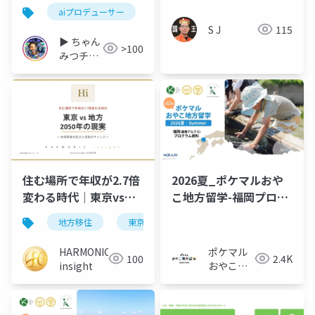
り」（リアリズムエン
aiプロデューサー
タテイメント）
S J
115
▶︎ ちゃん
>100
みつチャ
ンネル
（AIプロ
デューサ
ー）
住む場所で年収が2.7倍
2026夏_ポケマルおや
変わる時代｜東京vs地
こ地方留学-福岡プログ
方 2050年の現実
ラム-概要資料
地方移住
東京
キャリア
年収
20
HARMONIC
ポケマル
100
2.4K
insight
おやこ地
方留学