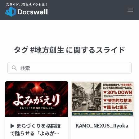
Ope
タグ #地方創生 に関するスライド
検索
KAMO_NEXUS_Ryokan_Tr
▶︎ まちづくりを格闘技
で甦らせる「よみがえ