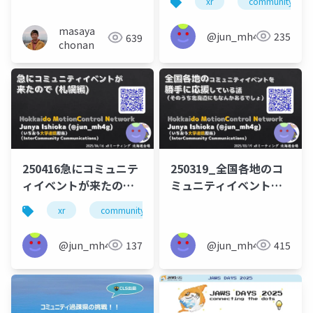
xr
community
Hub in Sapporo編
masaya
@jun_mh4g
235
639
chonan
250416急にコミュニテ
250319_全国各地のコ
ィイベントが来たので
ミュニティイベントを
（札幌編）
勝手に応援している話
xr
community
domcn
incommcomm
@jun_mh4g
137
@jun_mh4g
415