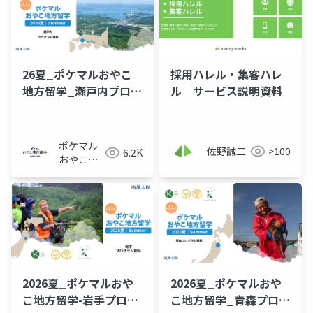
26夏_ポケマルおやこ
採用ハレル・集客ハレ
地方留学_瀬戸内プログ
ル サービス説明資料
ラム_概要資料
ポケマル
佐野誠二
>100
6.2K
おやこ地
方留学
2026夏_ポケマルおや
2026夏_ポケマルおや
こ地方留学-岩手プログ
こ地方留学_青森プログ