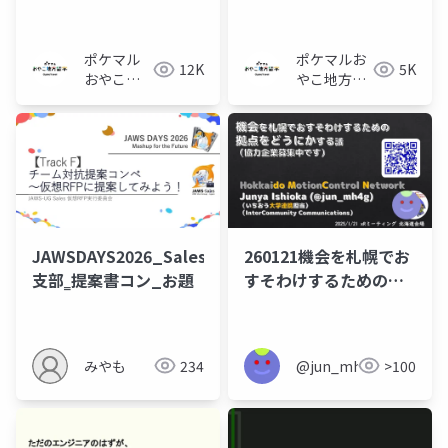
ラム-概要資料
ラム_概要資料
ポケマル
ポケマルお
12K
5K
おやこ地
やこ地方留
方留学
学
JAWSDAYS2026_Sales
260121機会を札幌でお
支部‗提案書コン_お題
すそわけするための拠
点をどうにかする話
みやも
234
@jun_mh4g
>100