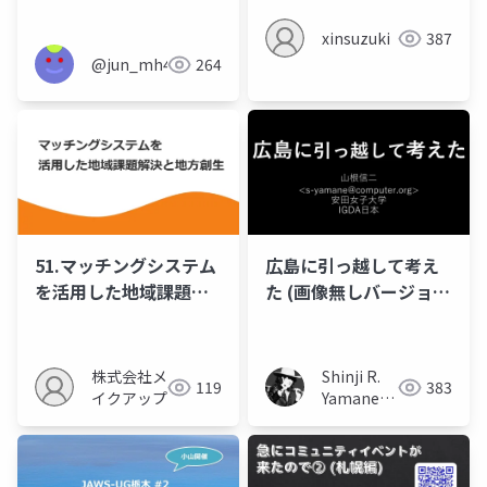
話
xinsuzuki
387
@jun_mh4g
264
広島に引っ越して考え
51.マッチングシステム
た (画像無しバージョ
を活用した地域課題解
ン)
決と地方創生
Shinji R.
株式会社メ
383
119
Yamane
イクアップ
(山根信二)