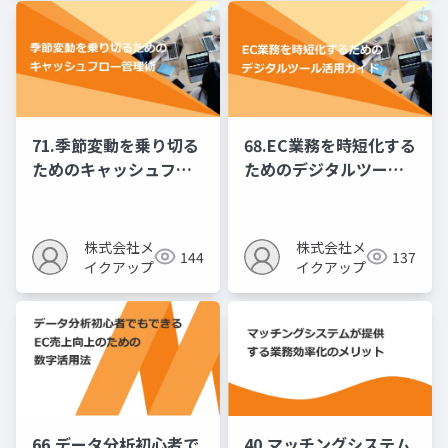
71.季節変動を乗り切る
68.EC業務を時短化する
ためのキャッシュフロ
ためのデジタルツール
ー管理術
活用ガイド
株式会社メ
株式会社メ
144
137
イクアップ
イクアップ
66.データ分析初心者で
40.マッチングシステム