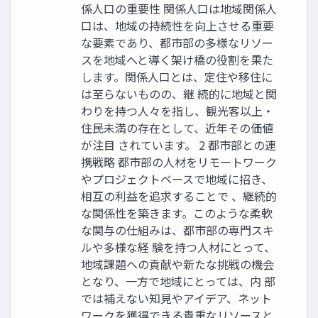
係人口の重要性 関係人口は地域関係人
口は、地域の持続性を向上させる重要
な要素であり、都市部の多様なリソー
スを地域へと導く架け橋の役割を果た
します。関係人口とは、定住や移住に
は至らないものの、継 続的に地域と関
わりを持つ人々を指し、観光客以上・
住民未満の存在として、近年その価値
が注目 されています。 2 都市部との連
携戦略 都市部の人材をリモートワーク
やプロジェクトベースで地域に招き、
相互の利益を追求することで 、継続的
な関係性を築きます。このような柔軟
な関与の仕組みは、都市部の専門スキ
ルや多様な経 験を持つ人材にとって、
地域課題への貢献や新たな挑戦の機会
となり、一方で地域にとっては、内 部
では補えない知見やアイデア、ネット
ワークを獲得できる貴重なリソースと