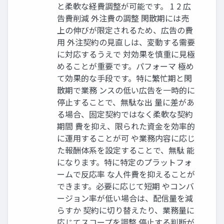
と柔軟な経費調整が可能です。 1 2 広
告費削減 外注費の調整 閑散期には売
上の伸びが限定されるため、広告の費
用 外注契約の見直しは、変動する需要
に対応するうえで 対効果を慎重に見極
めることが重要です。パフォーマ 極め
て効果的な手段です。特に繁忙期と閑
散期で業務 ンスの低い広告を一時的に
停止することで、無駄な出 量に差があ
る場合、固定契約ではなく柔軟な契約
期間 費を抑え、限られた資金を効率的
に運用することが可 や業務内容に応じ
た報酬体系を設定することで、無駄 能
になります。特に特定のプラットフォ
ームで反応率 な人件費を抑えることが
できます。必要に応じて短期 やコンバ
ージョン率が低い場合は、配信量を減
らすか 契約に切り替えたり、業務量に
応じてスコープを調整 停止する判断が