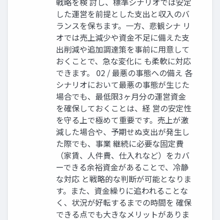
戦略を検 討し、標準シナリオでは安定
した運営を前提とした支出と収入のバ
ランスを保ちます。一方、悲観シナ リ
オでは売上減少や資金不足に備えた支
出削減や追加調達策を事前に用意して
おくことで、急な変化に も柔軟に対応
できます。 02 / 最悪の事態への備え 各
シナリオにおいて最悪の事態が生じた
場合でも、最低限3ヶ月分の運営資金
を確保しておくことは、経 営の安定性
を守る上で極めて重要です。売上が激
減した場合や、予期せぬ支出が発生し
た際でも、事業 継続に必要な固定費
（家賃、人件費、仕入れなど）をカバ
ーできる余裕資金があることで、冷静
な対応 と戦略的な判断が可能となりま
す。また、資金繰りに追われることな
く、状況が好転するまでの時間を 確保
できる点でも大きなメリットがありま