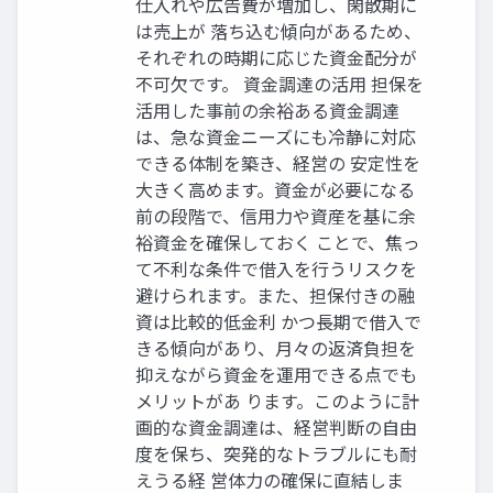
仕入れや広告費が増加し、閑散期に
は売上が 落ち込む傾向があるため、
それぞれの時期に応じた資金配分が
不可欠です。 資金調達の活用 担保を
活用した事前の余裕ある資金調達
は、急な資金ニーズにも冷静に対応
できる体制を築き、経営の 安定性を
大きく高めます。資金が必要になる
前の段階で、信用力や資産を基に余
裕資金を確保しておく ことで、焦っ
て不利な条件で借入を行うリスクを
避けられます。また、担保付きの融
資は比較的低金利 かつ長期で借入で
きる傾向があり、月々の返済負担を
抑えながら資金を運用できる点でも
メリットがあ ります。このように計
画的な資金調達は、経営判断の自由
度を保ち、突発的なトラブルにも耐
えうる経 営体力の確保に直結しま