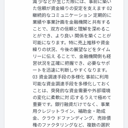
減 少などが生じた際には、事前に築い
た信頼が資金繰りの安定を支えます 02
継続的なコミュニケーション 定期的に
業績や事業計画を金融機関と共有する
ことで、双方の信頼と理解を深めるこ
とができ、より良い 関係を築くことが
可能になります。特に売上推移や資金
繰りの状況、今後の展望などをタイム
リーに伝え ることで、金融機関側も経
営状況を正確に把握でき、必要なサポ
ートを迅速に判断しやすくなります。
03 資金調達手段の多様化 事前に利用
可能な資金調達手段を多様化しておく
ことは、突発的な資金需要や外部環境
の変化に柔軟に対 応するうえで極めて
重要です。銀行融資だけでなく、事業
用クレジットライン、補助金・助成
金、クラウ ドファンディング、売掛債
権のファクタリングなど、複数の選択