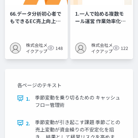
66.データ分析初心者で
1.一人で始める複数モ
もできるEC売上向上の
ール運営 作業効率化の
ための数字活用法
秘訣
株式会社メ
株式会社メ
148
122
イクアップ
イクアップ
各ページのテキスト
季節変動を乗り切るための キャッシュ
1.
フロー管理術
季節変動が引き起こす課題 季節ごとの
2.
売上変動が資金繰りの不安定化を招
き、 結果として経営リスクを高めま