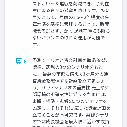
ストといった無駄を削減でき、余剰在
庫による資金の滞留も防げます。 特に
目安として、月商の1.5〜2倍程度の在
庫水準を基準に管理することで、販売
機会を逃さず、か つ過剰在庫にも陥ら
ないバランスの取れた運用が可能で
す。
予測シナリオと資金計画の準備 楽観、
8.
標準、悲観の3つのシナリオをもと
に、 最悪の事態に備えて3ヶ月分の運
営資金を確保する計画を立てましょ
う。 01 / 3シナリオの重要性 売上や外
部環境の不確実性に備えるためには、
楽観・標準・悲観の3つのシナリオを
設定し、それぞれに 応じた資金計画を
立てることが不可欠です。楽観シナリ
オでは成長機会を最大限に活かす投資