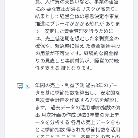
資、人件費の支払いなど、事業の運営
に必 要な支出が滞るリスクが高まり、
結果として経営全体の意思決定や事業
推進にブレーキがかかる恐れが ありま
す。安定した資金管理を行うために
は、売上低迷期を想定した余剰資金の
確保や、緊急時に備え た資金調達手段
の用意が不可欠です。継続的な資金繰
りの見直しと事前対策が、経営の持続
性を支える 鍵となります。
年間の売上・利益予測 過去3年のデー
3.
タを基に季節指数を算出し、 安定的な
月次資金計画を作成する方法を解説し
ます。 過去データの活用 季節指数の算
出 月次計画の作成 過去3年間の売上デ
ータを分析する 各月の売上データをも
とに季節指数 得られた季節指数を活用
することで ことで、各月ごとの売上の