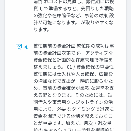
前倒 れコストの見直し、繁忙期には投
資 しで準備するなど、先回りした戦略
の強化や在庫確保など、事前の対策 設
計が可能になります。 が取りやすくな
ります。
繁忙期前の資金計画 繁忙期の成功は事
4.
前の資金計画次第です。 アクティブな
資金確保と計画的な在庫管理で準備を
整えましょう。 01 / 資金確保の重要性
繁忙期には仕入れや人員確保、広告費
の増加などで支出が一時的に膨らむた
め、事前の資金確保が柔軟 な運営を支
える鍵となります。そのためには、短
期借入や事業用クレジットラインの活
用により、必要 なタイミングで迅速に
資金を調達できる体制を整えておくこ
とが重要です。加えて、月次・週次単
位の キャッシュフロー予測を継続的に