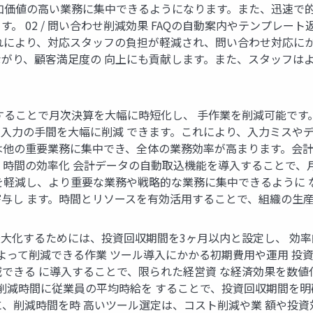
加価値の高い業務に集中できるようになります。また、迅速で的
。 02 / 問い合わせ削減効果 FAQの自動案内やテンプレ
これにより、対応スタッフの負担が軽減され、問い合わせ対応に
がり、顧客満足度の 向上にも貢献します。また、スタッフは
することで月次決算を大幅に時短化し、 手作業を削減可能です
入力の手間を大幅に削減 できます。これにより、入力ミスや
は他の重要業務に集中でき、全体の業務効率が高まります。会計
 時間の効率化 会計データの自動取込機能を導入することで、
を軽減し、より重要な業務や戦略的な業務に集中できるように 
与し ます。時間とリソースを有効活用することで、組織の生
最大化するためには、投資回収期間を3ヶ月以内と設定し、 効率
によって削減できる作業 ツール導入にかかる初期費用や運用 投
減できる に導入することで、限られた経営資 な経済効果を数値
、削減時間に従業員の平均時給を することで、投資回収期間を明
に、削減時間を時 高いツール選定は、コスト削減や業 額や投資