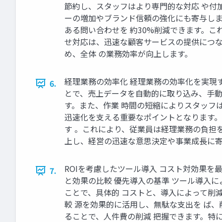
節約し、スタッフはより専門的な対応 や付
ーの増加やブランド信頼の強化にも寄与します
ある問い合わせを 約30%削減できます。
せ対応は、迅速な顧客サービスの提供につな
め、全体 の業務効率が向上します。
経理業務の効率化 経理業務の効率化を実現
6.
とで、売上データを自動的に取り込み、手動
す。また、作業 時間の短縮によりスタッフ
迅速化を支える重要なポイントとなります。
す 。これにより、従業員は経理業務の負担
上し、経営の迅速な意思決定や事業成長に寄
ROIを考慮したツール導入 コスト対効果を
7.
と効果の比較 優先導入の基準 ツール導入
ことで、具体的 コストと、導入によって削
較 源を効果的に活用し、無駄な支出を ば
ることで、人件費の削減 把握できます。特