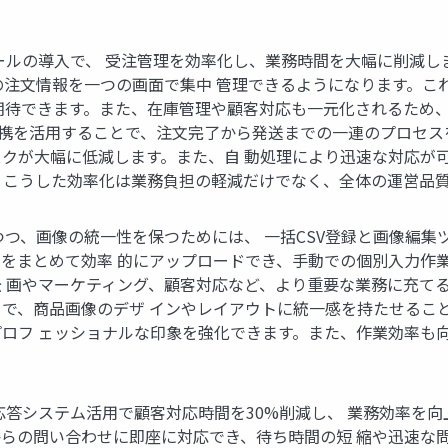
ルの導入で、 受注管理を効率化し、業務時間を大幅に削減しま
の注文情報を一つの画面で集中 管理できるようになります。こ
期待できます。また、在庫管理や顧客対応も一元化されるため、
PI連携を活用することで、注文完了から発送までの一連のプロセ
クが大幅に低減します。また、自 動処理により迅速な対応が
。こうした効率化は業務負担の軽減だけでなく、全体の運営品質
つ、画像の統一性を保つためには、 一括CSV登録と画像編集ツ
をまとめて効率 的にアップロードでき、手動での個別入力作業
 画やマーケティング、顧客対応など、より重要な業務に充てるこ
で、商品画像のデザ インやレイアウトに統一感を持たせること
ロフ ェッショナルな印象を強化できます。また、作業効率も
答システム活用で顧客対応時間を30%削減し、 業務効率を向上さ
らの問い合わせに即座に対応でき、待ち時間の短 縮や迅速な