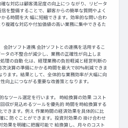
確な対応は顧客満足度の向上につ ながり、リピータ
ート返信を整備することで、顧客からの簡単な質問やよく
かかる時間を大 幅に短縮できます。効率的な問い合わ
より複雑な対応や付加価値の高い業務に集中できるた
。 会計ソフト連携 会計ソフトとの連携を活用するこ
データの不整合が減少し、業務の正確性が向上しま
処理の自動 化は、経理業務の負担軽減と経営判断の
月次決算の準備にかかる時間を最大で80%削減できま
なります。結果として、全体的な業務効率が大幅に向
産性向上につながる重要な改善策となります。
的なツール選定を行います。 時給換算の効果 コスト
資回収が見込めるツールを優先的 時間を時給換算する
化できます。例え 作業時間の経済効果を具体的に比
確に 防ぐことができます。投資対効果の 掛け合わせ
対効果を明確に把握可能で 給換算し、月々のコスト