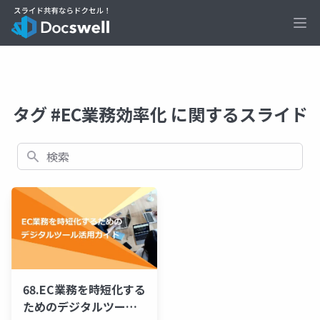
Ope
タグ #EC業務効率化 に関するスライド
検索
68.EC業務を時短化する
ためのデジタルツール