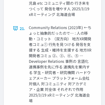
児島 etc コミュニティ間の 行き来を
つくって 発信を増やす人 2025/3/19
xRミーティング 北海道会場
Community Relations (2023年) ←ち
21.
ょっと抽象的だったので… : 人の移
動・コミット （双方向） 地方XR開発
者コミュ① 行先を見つける 発信を支
援する 生成・維持を支援する 地方XR
開発者コミュ ②、③、④、⑤ …
Developer Relations 事例の 言語化
連携事例を先に作る 連携先を案内す
る 学生・研究者・研究機関 ハードウ
ェアメーカー プラットフォーム会社
対個人 対コミュニティ 対アカデミ
ア・企業 対全体 それぞれで作用
2025/3/19 xRミーティング 北海道会
場