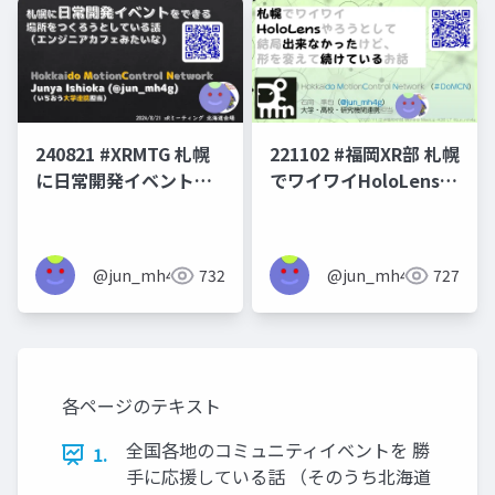
240821 #XRMTG 札幌
221102 #福岡XR部 札幌
に日常開発イベントを
でワイワイHoloLensや
できる場所をつくろう
ろうとして結局できな
としている話
かったけど形を変えて
続けている話
@jun_mh4g
732
@jun_mh4g
727
各ページのテキスト
全国各地のコミュニティイベントを 勝
1.
手に応援している話 （そのうち北海道