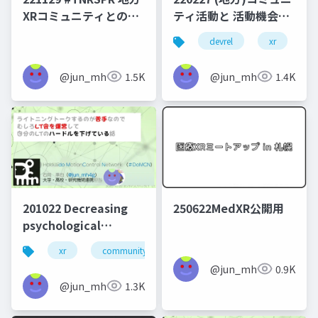
XRコミュニティとの関
ティ活動と 活動機会拡
心軸に基づいた取り組
大の両立
devrel
xr
v
み
@jun_mh4g
1.5K
@jun_mh4g
1.4K
201022 Decreasing
250622MedXR公開用
psychological
difficulty of short
xr
community design
presentation by
@jun_mh4g
0.9K
joining organizing
@jun_mh4g
1.3K
member of online
seminar