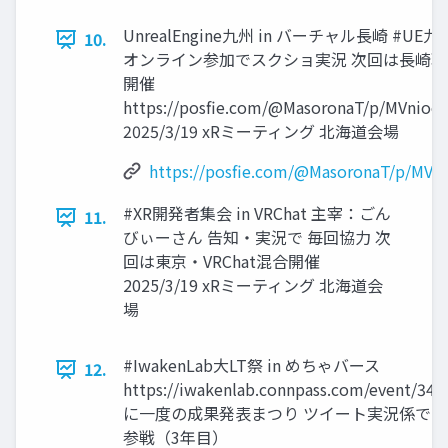
UnrealEngine九州 in バーチャル長崎 #UE九
10.
オンライン参加でスクショ実況 次回は長崎現
開催
https://posfie.com/@MasoronaT/p/MVnioev
2025/3/19 xRミーティング 北海道会場
https://posfie.com/@MasoronaT/p/MVn
#XR開発者集会 in VRChat 主宰：ごん
11.
びぃーさん 告知・実況で 毎回協力 次
回は東京・VRChat混合開催
2025/3/19 xRミーティング 北海道会
場
#IwakenLab大LT祭 in めちゃバース
12.
https://iwakenlab.connpass.com/event/34
に一度の成果発表まつり ツイート実況係で
参戦（3年目）