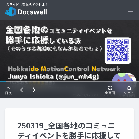
Ope
250319_全国各地のコミュニ
ティイベントを勝手に応援して