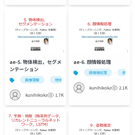
ae-5. 物体検出，セグメ
ae-6. 顔情報処理
ンテーション
顔情報処理
顔情報
画像理解
物体検出
セグメンテーション
kunihikokaneko
2.1K
kunihikokaneko
1.7K