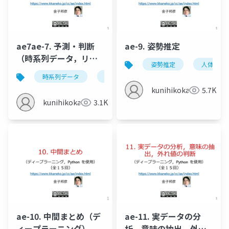
ae7ae-7. 予測・判断
ae-9. 姿勢推定
（時系列データ，リカ
姿勢推定
人体の姿
レントニューラルネッ
時系列データ
リカレントニューラルネットワーク
トワーク，LSTM）
kunihikokaneko
5.7K
kunihikokaneko
3.1K
ae-10. 中間まとめ（デ
ae-11. 実データの分
ィープラーニング）
析，意味の抽出，外れ