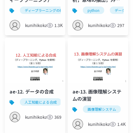
値の判断
ディープラーニングの種類
ディープラーニングの用途
python
データフレ
kunihikokaneko
1.3K
kunihikokaneko
297
ae-12. データの合成
ae-13. 画像理解システ
ムの演習
人工知能による合成
gan
人工知能社会
画像理解システム
kunihikokaneko
369
kunihikokaneko
1.4K