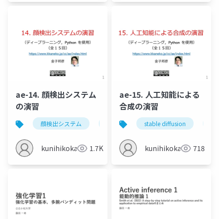
ae-14. 顔検出システム
ae-15. 人工知能による
の演習
合成の演習
顔検出システム
顔マスク検出法
stable diffusion
マスク有り顔の
人
kunihikokaneko
1.7K
kunihikokaneko
718