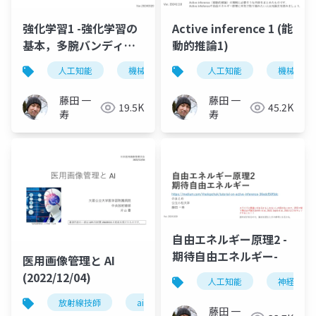
強化学習1 -強化学習の
Active inference 1 (能
基本，多腕バンディッ
動的推論1)
ト-
人工知能
機械学習
強化学習
人工知能
機械学習
藤田 一
藤田 一
19.5K
45.2K
寿
寿
自由エネルギー原理2 -
期待自由エネルギー-
医用画像管理と AI
(2022/12/04)
人工知能
神経科学
放射線技師
ai
藤田 一