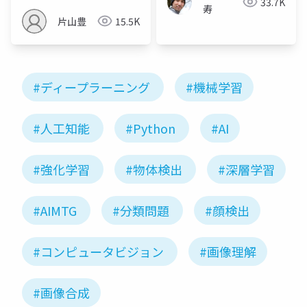
33.7K
寿
片山豊
15.5K
#ディープラーニング
#機械学習
#人工知能
#Python
#AI
#強化学習
#物体検出
#深層学習
#AIMTG
#分類問題
#顔検出
#コンピュータビジョン
#画像理解
#画像合成