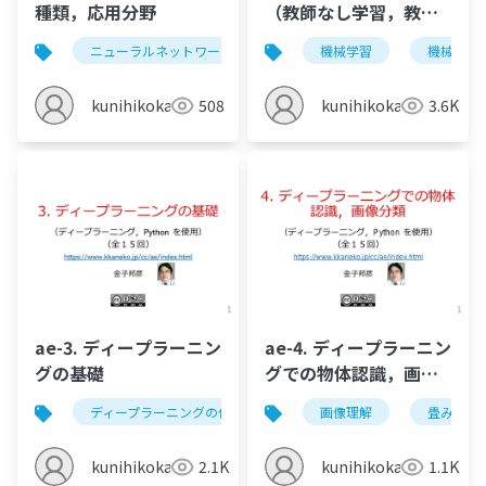
種類，応用分野
（教師なし学習，教師
あり学習）
ニューラルネットワークの歴史
機械学習
ニューラルネットワークの
機械学習
kunihikokaneko
508
kunihikokaneko
3.6K
ae-3. ディープラーニン
ae-4. ディープラーニン
グの基礎
グでの物体認識，画像
分類
ディープラーニングの仕組み
ディープラーニングの歴史
画像理解
畳み込み
kunihikokaneko
2.1K
kunihikokaneko
1.1K