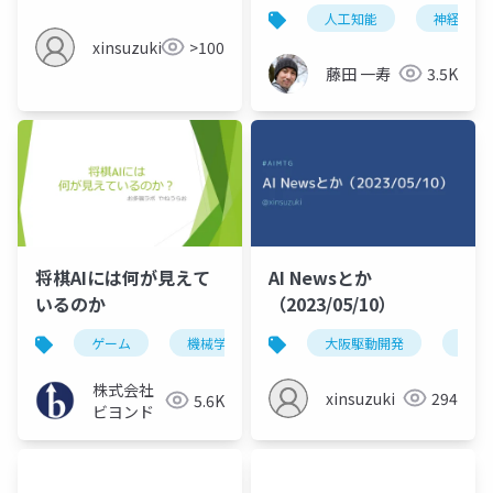
人工知能
神経科学
xinsuzuki
>100
藤田 一寿
3.5K
将棋AIには何が見えて
AI Newsとか
いるのか
（2023/05/10）
ゲーム
機械学習
大阪駆動開発
aimt
株式会社
xinsuzuki
294
5.6K
ビヨンド