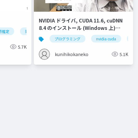
NVIDIA ドライバ, CUDA 11.6, cuDNN
8.4 のインストール (Windows 上)
勢推定
頭部の姿勢推定
オブジェクトの姿勢推定
ディープ
(2022年4月の最新版)
クター
液体
ジオメトリ
プログラミング
流入口
nvidia cuda
ベイク
nvi
5.7K
kunihikokaneko
5.1K