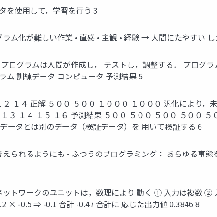
ータを使用して，学習を行う 3
化が難しい作業 • 直感 • 主観 • 経験 → 人間にたやすい 
・プログラムは人間が作成し， テストし，調整する． プログラム
ラム 訓練データ コンピュータ 予測結果 5
１２ １４ 正解 ５００ ５００ １０００ １０００ 汎化により
２ １３ １４ １５ １６ 予測結果 ５００ ５００ ５００ ５００ 
練データとは別のデータ（検証データ）を 用いて検証する 6
えられるようにも • ふつうのプログラミング： あらゆる事態を
ットワークのユニットは，数理により 動く ① 入力は複数 ②
4 0.2 × -0.5 ⇒ -0.1 合計 -0.47 合計に 応じた出力値 0.3846 8