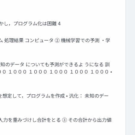
しかし，プログラム化は困難 4
 処理結果 コンピュータ ② 機械学習での予測 ・学
，未知のデータ についても予測ができるよ うになる 訓
５００ １０００ １０００ １０００ １０００ １０００ •
想定して，プログラムを作成 • 汎化： 未知のデー
 入力を重みづけし合計をとる ③ その合計から出力値