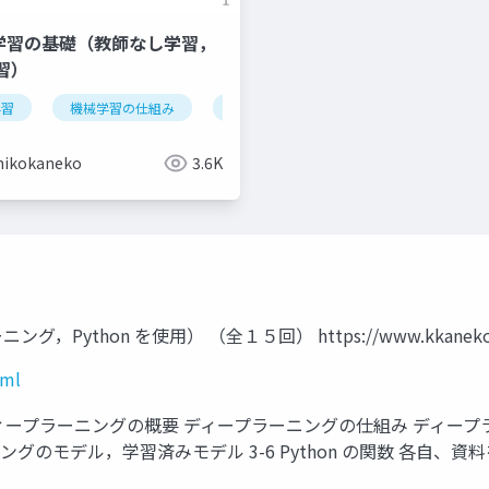
機械学習の基礎（教師なし学習，
習）
学習
データの種類
機械学習の仕組み
オープンデータ
学習
検証
情報化社会
iris データセッ
hikokaneko
3.6K
thon を使用） （全１５回） https://www.kkaneko.jp/c
tml
3 復習 ディープラーニングの概要 ディープラーニングの仕組み デ
ーニングのモデル，学習済みモデル 3-6 Python の関数 各自