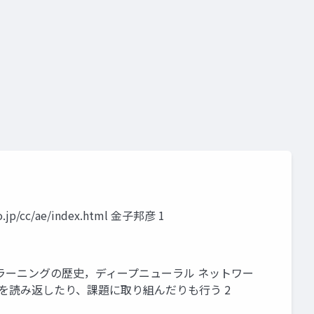
ト
教師有り学習
教師無し学習
予測
クラスタリン
c/ae/index.html 金子邦彦 1
ィープラーニングの歴史，ディープニューラル ネットワー
、資料を読み返したり、課題に取り組んだりも行う 2