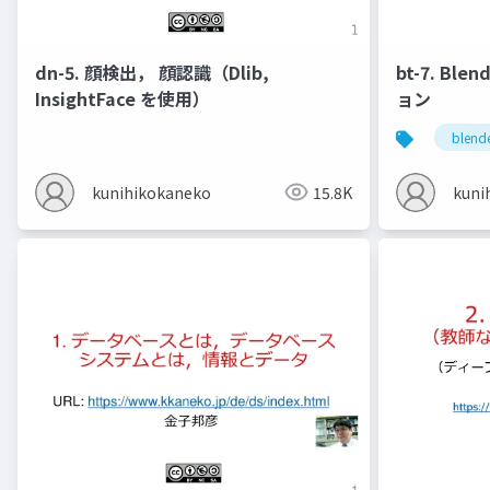
dn-5. 顔検出， 顔認識（Dlib,
bt-7. Bl
InsightFace を使用）
ョン
blend
kunihikokaneko
15.8K
kuni