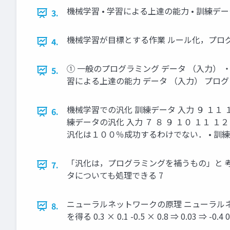
機械学習 • 学習による上達の能力 • 訓練デ
3.
機械学習が目標とする作業 ルール化，プログラム
4.
① 一般のプログラミング データ （入力） 
5.
習による上達の能力 データ （入力） プログ
機械学習での汎化 訓練データ 入力 ９ １１ 
6.
練データの汎化 入力 ７ ８ ９ １０ １１ １
汎化は１００％成功するわけでない． • 訓
「汎化は，プログラミングを補うもの」と 考
7.
タについても処理できる 7
ニューラルネットワークの原理 ニューラルネ
8.
を得る 0.3 × 0.1 -0.5 × 0.8 ⇒ 0.03 ⇒ -0.