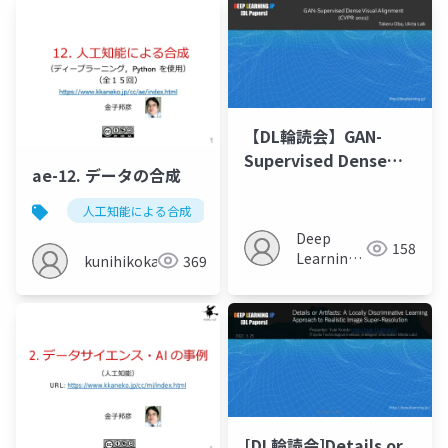
【DL輪読会】GAN-
Supervised Dense
ae-12. データの合成
Visual Alignment
(CVPR 2022)
人工知能による合成
gan
人工知能社会
Deep
158
Learning
kunihikokaneko
369
JP
[DL輪読会]Details or