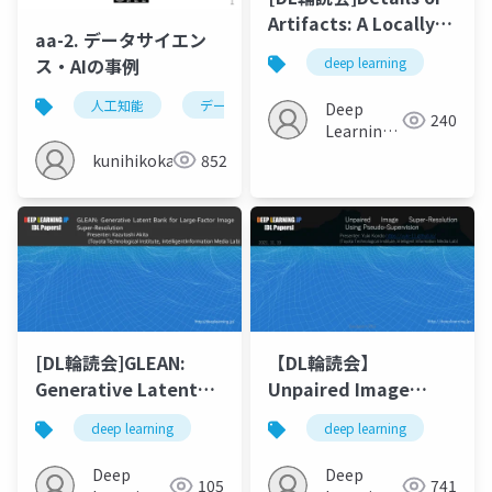
Artifacts: A Locally
aa-2. データサイエン
Discriminative
ス・AIの事例
deep learning
Learning Approach
to Realistic Image
人工知能
データサイエンス
平均
人工知
Deep
240
Super-Resolution
Learning
(CVPR2022)
JP
kunihikokaneko
852
[DL輪読会]GLEAN:
【DL輪読会】
Generative Latent
Unpaired Image
Bank for Large-
Super-Resolution
deep learning
deep learning
Factor Image Super-
Using Pseudo-
Resolution
Supervision
Deep
Deep
105
741