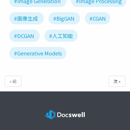
#Image Generation
#Image Processing
#画像生成
#BigGAN
#CGAN
#DCGAN
#人工知能
#Generative Models
« 前
次 »