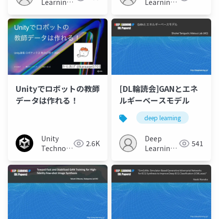
Learning
Learning
JP
JP
Unityでロボットの教師
[DL輪読会]GANとエネ
データは作れる！
ルギーベースモデル
deep learning
Unity
Deep
2.6K
541
Technologies
Learning
Japan
JP