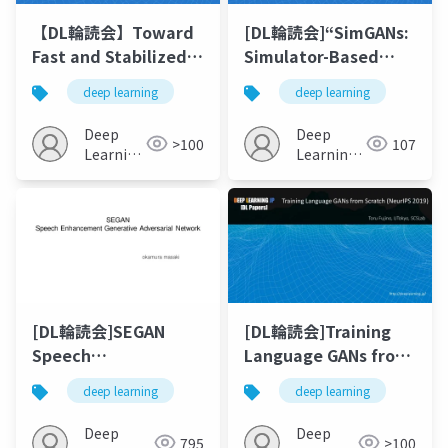
【DL輪読会】Toward
[DL輪読会]“SimGANs:
Fast and Stabilized
Simulator-Based
GAN Training for
Generative
deep learning
deep learning
Highfidelity Few-
Adversarial
shot Image Synthesis
Networks for ECG
Deep
Deep
>100
107
Synthesis to Improve
Learning
Learning
JP
Deep ECG
JP
Classification
(ICML2020)”
[DL輪読会]SEGAN
[DL輪読会]Training
Speech
Language GANs from
Enhancement
Scratch (NeurIPS
deep learning
deep learning
Generative
2019)
Adversarial Network
Deep
Deep
795
>100