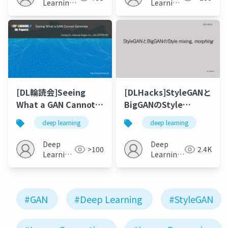
Learning
Learning
JP
JP
[DL輪読会]Seeing
[DLHacks]StyleGANと
What a GAN Cannot
BigGANのStyle
Generate
mixing, morphing
deep learning
deep learning
Deep
Deep
>100
2.4K
Learning
Learning
JP
JP
#GAN
#Deep Learning
#StyleGAN