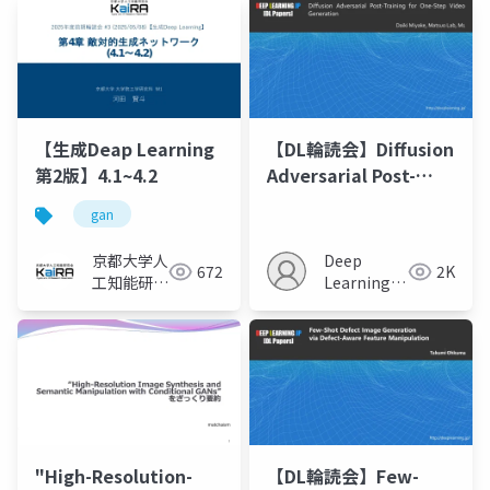
【生成Deap Learning
【DL輪読会】Diffusion
第2版】4.1~4.2
Adversarial Post-
Training for One-
gan
Step Video
Generation
京都大学人
Deep
672
2K
工知能研究
Learning
会KaiRA
JP
"High-Resolution-
【DL輪読会】Few-