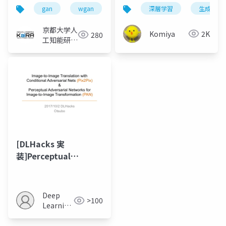
gan
wgan
cgan
深層学習
生成モデ
京都大学人
Komiya
2K
280
工知能研究
会KaiRA
[DLHacks 実
装]Perceptual
Adversarial
Networks for Image-
to-Image
Deep
>100
Transformation
Learning
JP