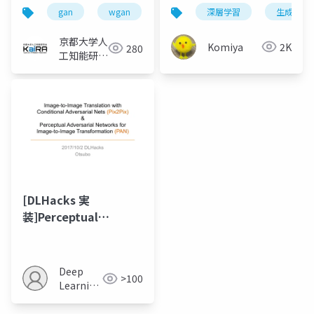
gan
wgan
cgan
深層学習
生成モデ
京都大学人
Komiya
2K
280
工知能研究
会KaiRA
[DLHacks 実
装]Perceptual
Adversarial
Networks for Image-
to-Image
Deep
>100
Transformation
Learning
JP