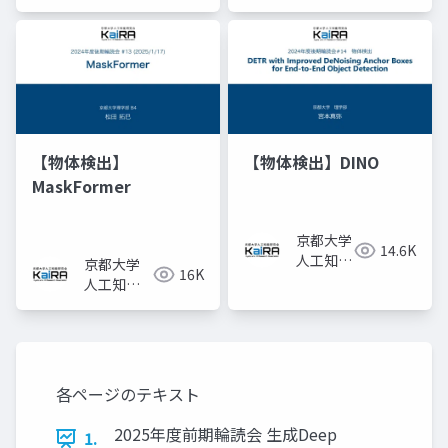
研究会
研究会
KaiRA
KaiRA
【物体検出】
【物体検出】DINO
MaskFormer
京都大学
14.6K
人工知能
京都大学
16K
研究会
人工知能
KaiRA
研究会
KaiRA
各ページのテキスト
2025年度前期輪読会 生成Deep
1.