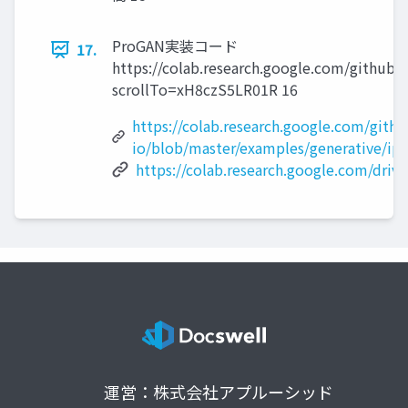
ProGAN実装コード
17.
https://colab.research.google.com/github/
scrollTo=xH8czS5LR01R 16
https://colab.research.google.com/gith
io/blob/master/examples/generative/ip
https://colab.research.google.com/dr
運営：株式会社アプルーシッド