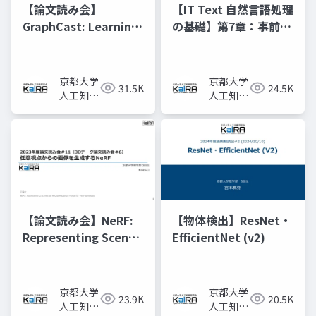
【論文読み会】
【IT Text 自然言語処理
GraphCast: Learning
の基礎】第7章：事前学
skillful medium-
習済みモデルと転移学
range global
習
weather forecasting
京都大学
京都大学
31.5K
24.5K
人工知能
人工知能
研究会
研究会
KaiRA
KaiRA
【論文読み会】NeRF:
【物体検出】ResNet・
Representing Scenes
EfficientNet (v2)
as Neural Radiance
Fields for View
Synthesis
京都大学
京都大学
23.9K
20.5K
人工知能
人工知能