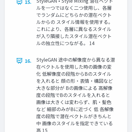
StyleGAN • Style Mixing 潜在ベクト
15.
ルを一つではなく二つ使用し、各層
でランダムにどちらかの潜在ベクト
ルからの スタイル情報を使用する。
これにより、各層に異なるスタイル
が入り隣接したスタイル潜在ベクト
ルの独立性につながる。 14
StyleGAN 途中の解像度から異なる潜
16.
在ベクトルを使用した時の画像の変
化 低解像度の段階からBのスタイル
を入れると 顔の形・表情・構図など
大きな部分が Bの画像による 高解像
度の段階でBのスタイルを入れると
画像は大きくは変わらず、肌・髪色
など 細部のみがBに近づく 低 各解像
度の段階で潜在ベクトルがきちんと
中 画像のスタイルを指定できている
高 15