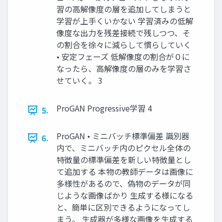
習の高解像度の層を追加してしまうと
学習が上手くいかない 学習済みの低解
像度な出力を残差接続で残しつつ、そ
の割合を徐々に減らして慣らしていく
• 安定フェーズ 低解像度の割合が０に
なったら、高解像度の層のみを学習さ
せていく。 3
ProGAN Progressive学習 4
5.
ProGAN • ミニバッチ標準偏差 識別器
6.
内で、ミニバッチ内のピクセル全体の
特徴量の標準偏差を新しい特徴量とし
て追加する 本物の教師データは画像に
多様性があるので、偽物のデータが同
じような画像ばかり 生成する様になる
と、簡単に区別できるようになってし
まう。 生成器が多様な画像を生成する