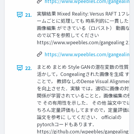
https://www.wpeebles.com/gangealing
実験結果 Mixed Reality: Versus RAFT 1フレ
21.
ームごとに処理しても 時系列的に一貫した
画像編集 ができている（ロバスト） 動画な
ので以下を参照してください
https://www.wpeebles.com/gangealing 21
https://www.wpeebles.com/gangealing
まとめ まとめ Style GANの潜在変数の性質を
22.
活かして，Congealingされた画像を生成 す
ことで， 教師なしのDense Visual Alignment
を向上させた．実験 では，適切に画像の対応
関係が学習されていることと，画像編集の例
で その有用性を示した． その他 論文中では
ちろん定量評価もしてますので，定量評価は
論文を参考に してください． officialの
pytorchコードもあります．
https://github.com/wpeebles/gangealing 2