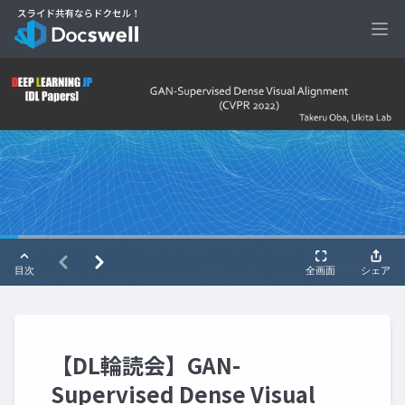
Ope
【DL輪読会】GAN-
Supervised Dense Visual