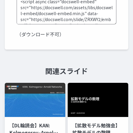
（ダウンロード不可）
関連スライド
【DL輪読会】KAN:
【拡散モデル勉強会】
Kolmogorov–Arnold
拡散モデルの数理