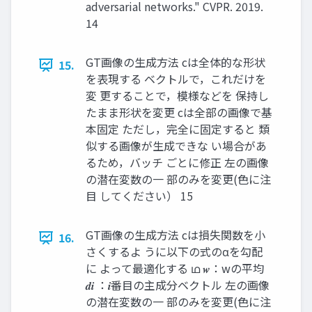
adversarial networks." CVPR. 2019.
14
GT画像の生成方法 cは全体的な形状
15.
を表現する ベクトルで，これだけを
変 更することで，模様などを 保持し
たまま形状を変更 cは全部の画像で基
本固定 ただし，完全に固定すると 類
似する画像が生成できな い場合があ
るため，バッチ ごとに修正 左の画像
の潜在変数の一 部のみを変更(色に注
目 してください） 15
GT画像の生成方法 cは損失関数を小
16.
さくするよ うに以下の式のαを勾配
に よって最適化する ഥ 𝒘：wの平均
𝒅𝒊 ：𝒊番目の主成分ベクトル 左の画像
の潜在変数の一 部のみを変更(色に注