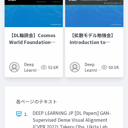
【DL輪読会】Cosmos
【拡散モデル勉強会】
World Foundation
Introduction to
Model Platform for
Diffusion Models
Physical AI
Deep
Deep
52.6K
50.5K
Learning
Learning
JP
JP
各ページのテキスト
DEEP LEARNING JP [DL Papers] GAN-
1.
Supervised Dense Visual Alignment
(CVPR 2022) Takeru Oba, Ukita Lab