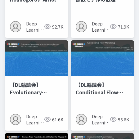
Networks
Deep
Deep
92.7K
71.9K
Learning
Learning
JP
JP
【DL輪読会】
【DL輪読会】
Evolutionary
Conditional Flow
Optimization of
Matching
Model Merging
Recipes モデルマージ
Deep
Deep
61.6K
55.6K
の進化的最適化
Learning
Learning
JP
JP