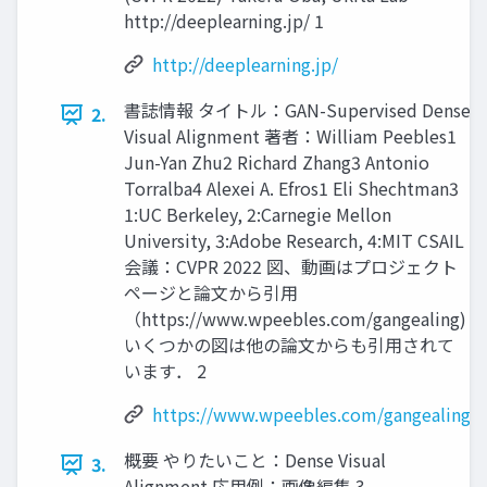
http://deeplearning.jp/ 1
http://deeplearning.jp/
書誌情報 タイトル：GAN-Supervised Dense
2.
Visual Alignment 著者：William Peebles1
Jun-Yan Zhu2 Richard Zhang3 Antonio
Torralba4 Alexei A. Efros1 Eli Shechtman3
1:UC Berkeley, 2:Carnegie Mellon
University, 3:Adobe Research, 4:MIT CSAIL
会議：CVPR 2022 図、動画はプロジェクト
ページと論文から引用
（https://www.wpeebles.com/gangealing)
いくつかの図は他の論文からも引用されて
います． 2
https://www.wpeebles.com/gangealing
概要 やりたいこと：Dense Visual
3.
Alignment 応用例：画像編集 3