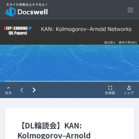
Ope
【DL輪読会】KAN:
Kolmogorov–Arnold