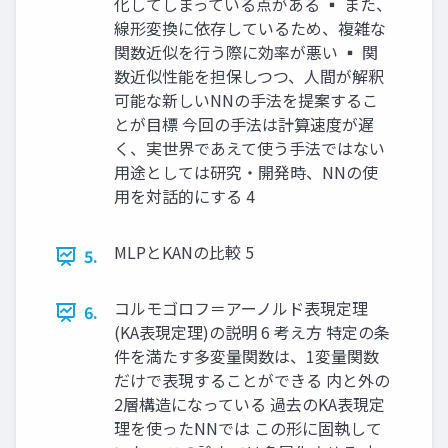
化してしまっている点がある ▪ また、
線形変換に依存しているため、複雑な
関数近似を行う際に効率が悪い ▪ 関
数近似性能を担保しつつ、人間が解釈
可能な新しいNNの手法を提案するこ
とが目標 今回の手法は計算速度が遅
く、実世界であえて使う手法ではない
用途としては研究・開発時、NNの使
用を対話的にする 4
MLPとKANの比較 5
5.
コルモゴロフ＝アーノルド表現定理
6.
(KA表現定理)の説明 6 考え方 特定の条
件を満たす多変量関数は、1変量関数
だけで表現することができる 内と外の
2層構造になっている 過去のKA表現定
理を使ったNNでは この形に固執して