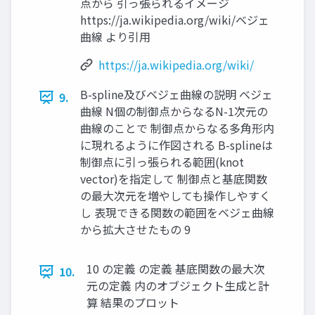
点から 引っ張られるイメージ
https://ja.wikipedia.org/wiki/ベジェ
曲線 より引用
https://ja.wikipedia.org/wiki/
B-spline及びベジェ曲線の説明 ベジェ
9.
曲線 N個の制御点からなるN-1次元の
曲線のことで 制御点からなる多角形内
に現れるように作図される B-splineは
制御点に引っ張られる範囲(knot
vector)を指定して 制御点と基底関数
の最大次元を増やしても操作しやすく
し 表現できる関数の範囲をベジェ曲線
から拡大させたもの 9
10 の定義 の定義 基底関数の最大次
10.
元の定義 内のオブジェクト生成と計
算 結果のプロット