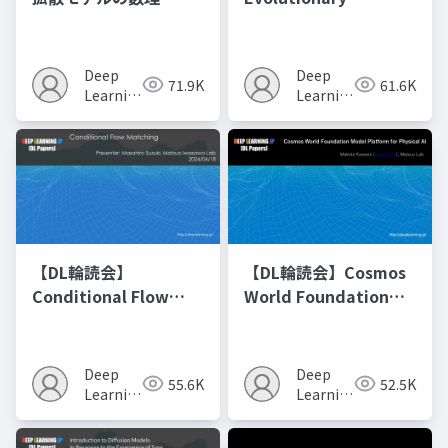
Optimization of
Model Merging
Recipes モデルマージ
Deep
Deep
71.9K
61.6K
の進化的最適化
Learning
Learning
JP
JP
【DL輪読会】
【DL輪読会】Cosmos
Conditional Flow
World Foundation
Matching
Model Platform for
Physical AI
Deep
Deep
55.6K
52.5K
Learning
Learning
JP
JP