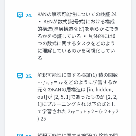
KANの解釈可能性についての検証 24
24.
▪ KENが数式(記号式)における構成
的構造(階層構造など)を明らかにでき
るかを検証している ▪ 具体的には6
つの数式に関するタスクをどのよう
に理解しているのかを可視化してい
る
解釈可能性に関する検証(1) 積の関数
25.
… 𝑓 𝑥, 𝑦 = 𝑥𝑦 をどのように学習するか
元々のKANの層構造は [in, hidden,
out]が [2, 5, 1]であったものが [2, 2,
1]にプルーニングされ 以下の式とし
て学習された 2𝑥𝑦 = 𝑥 + 𝑦 2 − (𝑥 2 + 𝑦 2
) 25
解釈可能性に関する検証(2) 除算の関