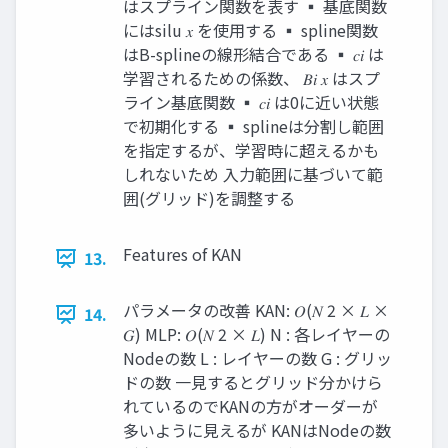
はスプライン関数を表す ▪ 基底関数
にはsilu 𝑥 を使用する ▪ spline関数
はB-splineの線形結合である ▪ 𝑐𝑖 は
学習されるための係数、 𝐵𝑖 𝑥 はスプ
ライン基底関数 ▪ 𝑐𝑖 は0に近い状態
で初期化する ▪ splineは分割し範囲
を指定するが、学習時に超えるかも
しれないため 入力範囲に基づいて範
囲(グリッド)を調整する
Features of KAN
13.
パラメータの改善 KAN: 𝑂(𝑁 2 × 𝐿 ×
14.
𝐺) MLP: 𝑂(𝑁 2 × 𝐿) N : 各レイヤーの
Nodeの数 L : レイヤーの数 G : グリッ
ドの数 一見するとグリッド分かけら
れているのでKANの方がオーダーが
多いように見えるが KANはNodeの数