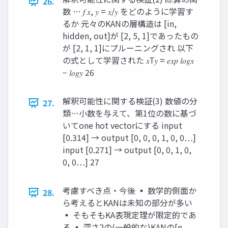
26.
数 … 𝑓 𝑥, 𝑦 = 𝑥/𝑦 をどのように学習す
るか 元々のKANの層構造は [in,
hidden, out]が [2, 5, 1]であったもの
が [2, 1, 1]にプルーニングされ 以下
の式として学習された 𝑥Τ𝑦 = 𝑒𝑥𝑝 𝑙𝑜𝑔𝑥
− 𝑙𝑜𝑔𝑦 26
解釈可能性に関する検証(3) 数値の分
27.
類…小数を与えて、第1位の数に基づ
いてone hot vectorにする input
[0.314] → output [0, 0, 0, 1, 0, 0…]
input [0.271] → output [0, 0, 1, 0,
0, 0…] 27
考慮すべき点・今後 ▪ 数学的側面か
28.
ら考えるとKANは未知の部分が多い
▪ そもそもKA表現定理が限定的であ
る ▪ 深さ2の(一般的な)KANの[n,