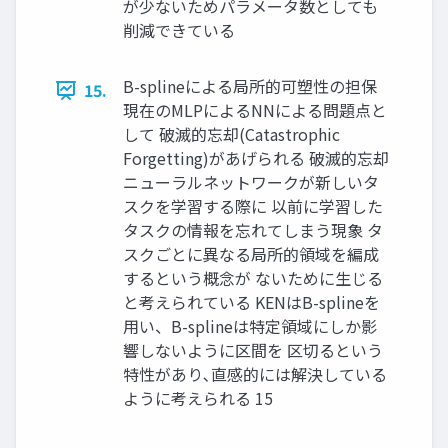
が少ないためパラメータ数としても
削減できている
B-splineによる局所的可塑性の担保
15.
現在のMLPによるNNによる問題点と
して 破滅的忘却(Catastrophic
Forgetting)があげられる 破滅的忘却
ニューラルネットワークが新しいタ
スクを学習する際に 以前に学習した
タスクの情報を忘れてしまう現象 タ
スクごとに異なる局所的領域を編成
するという概念が ないために生じる
と考えられている KENはB-splineを
用い、B-splineは特定領域にしか影
響しないように区間を 区切るという
特性があり､直感的には解決している
ように考えられる 15