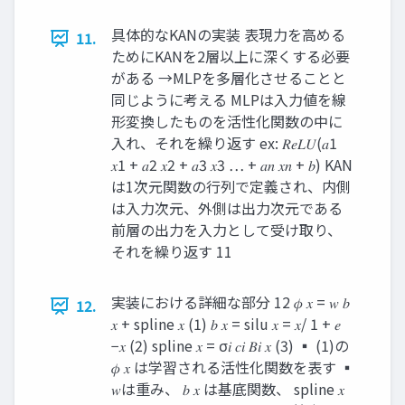
具体的なKANの実装 表現力を高める
11.
ためにKANを2層以上に深くする必要
がある →MLPを多層化させることと
同じように考える MLPは入力値を線
形変換したものを活性化関数の中に
入れ、それを繰り返す ex: 𝑅𝑒𝐿𝑈(𝑎1
𝑥1 + 𝑎2 𝑥2 + 𝑎3 𝑥3 … + 𝑎𝑛 𝑥𝑛 + 𝑏) KAN
は1次元関数の行列で定義され、内側
は入力次元、外側は出力次元である
前層の出力を入力として受け取り、
それを繰り返す 11
実装における詳細な部分 12 𝜙 𝑥 = 𝑤 𝑏
12.
𝑥 + spline 𝑥 (1) 𝑏 𝑥 = silu 𝑥 = 𝑥/ 1 + 𝑒
−𝑥 (2) spline 𝑥 = σ𝑖 𝑐𝑖 𝐵𝑖 𝑥 (3) ▪ (1)の
𝜙 𝑥 は学習される活性化関数を表す ▪
𝑤は重み、 𝑏 𝑥 は基底関数、 spline 𝑥