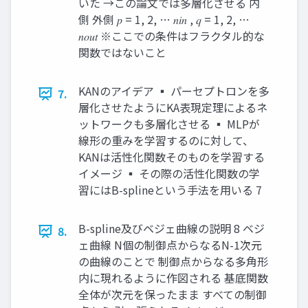
いた →この論文では多層化させる 内
側 外側 𝑝 = 1, 2, … 𝑛𝑖𝑛 , 𝑞 = 1, 2, …
𝑛𝑜𝑢𝑡 ※ここでの条件はフラクタル的な
関数ではないこと
KANのアイデア ▪ パーセプトロンを多
7.
層化させたようにKA表現定理によるネ
ットワークも多層化させる ▪ MLPが
線形の重みを学習するのに対して、
KANは活性化関数そのものを学習する
イメージ ▪ その際の活性化関数の学
習にはB-splineという手法を用いる 7
B-spline及びベジェ曲線の説明 8 ベジ
8.
ェ曲線 N個の制御点からなるN-1次元
の曲線のことで 制御点からなる多角形
内に現れるように作図される 基底関数
全体が次元を保ったまま すべての制御