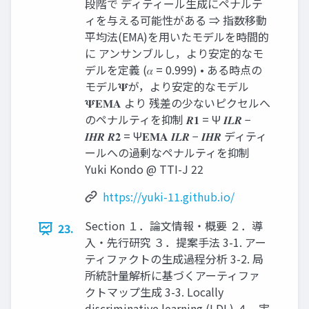
段階で ディティール生成にペナルテ
ィを与える可能性がある ⇒ 指数移動
平均法(EMA)を用いたモデルを時間的
に アンサンブルし，より安定的なモ
デルを定義 (𝛼 = 0.999) • ある時点の
モデル𝚿が，より安定的なモデル
𝚿𝐄𝐌𝐀 より 残差の少ないピクセルへ
のペナルティを抑制 𝑹𝟏 = Ψ 𝑰𝑳𝑹 −
𝑰𝑯𝑹 𝑹𝟐 = Ψ𝐄𝐌𝐀 𝑰𝑳𝑹 − 𝑰𝑯𝑹 ディティ
ールへの過剰なペナルティを抑制
Yuki Kondo @ TTI-J 22
https://yuki-11.github.io/
Section １．論文情報・概要 ２．導
23.
入・先行研究 ３．提案手法 3-1. アー
ティファクトの生成過程分析 3-2. 局
所統計量解析に基づくアーティファ
クトマップ生成 3-3. Locally
discriminative learning (LDL) ４．実