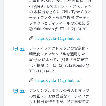
定量化を求め， 安定化を図る (𝑎 = 5)
• Type A，Bのエッジ・テクスチャへ
の 誤検出をさらに抑制 • Type Cのア
ーティファクト画素を検出 アーティ
ファクトとディティールの分離に成
功 Yuki Kondo @ TTI-J (2) (3) 20
https://yuki-11.github.io/
アーティファクトマップの安定化・
21.
精緻化 • アンサンブルを適用した
𝑴𝑟𝑒𝑓𝑖𝑛𝑒 によって，(3)をさらに安定
化・精緻化． (1) (2) Yuki Kondo @
TTI-J (3) (4) 21
https://yuki-11.github.io/
アンサンブルモデルの導入とマップ
22.
の修正 • 𝜎 ⋅ 𝑴は妥当なアーティファ
クト検出を行えるが，特に学習初期