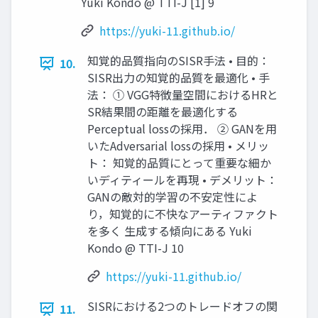
Yuki Kondo @ TTI-J [1] 9
https://yuki-11.github.io/
知覚的品質指向のSISR手法 • 目的：
10.
SISR出力の知覚的品質を最適化 • 手
法： ① VGG特徴量空間におけるHRと
SR結果間の距離を最適化する
Perceptual lossの採用． ② GANを用
いたAdversarial lossの採用 • メリッ
ト： 知覚的品質にとって重要な細か
いディティールを再現 • デメリット：
GANの敵対的学習の不安定性によ
り，知覚的に不快なアーティファクト
を多く 生成する傾向にある Yuki
Kondo @ TTI-J 10
https://yuki-11.github.io/
SISRにおける2つのトレードオフの関
11.