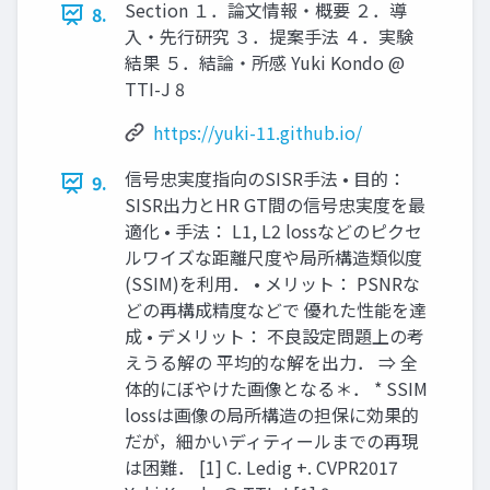
Section １．論文情報・概要 ２．導
8.
入・先行研究 ３．提案手法 ４．実験
結果 ５．結論・所感 Yuki Kondo @
TTI-J 8
https://yuki-11.github.io/
信号忠実度指向のSISR手法 • 目的：
9.
SISR出力とHR GT間の信号忠実度を最
適化 • 手法： L1, L2 lossなどのピクセ
ルワイズな距離尺度や局所構造類似度
(SSIM)を利用． • メリット： PSNRな
どの再構成精度などで 優れた性能を達
成 • デメリット： 不良設定問題上の考
えうる解の 平均的な解を出力． ⇒ 全
体的にぼやけた画像となる＊． * SSIM
lossは画像の局所構造の担保に効果的
だが，細かいディティールまでの再現
は困難． [1] C. Ledig +. CVPR2017