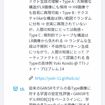
ァクト生成の理解 • Type A : 大規模な
構造がLR画像にも保持 ⇒ HR画像で
も容易に再現可能 • Type B : テクス
チャlikeな構造は狭い範囲でランダム
に分布 ⇒ 忠実に再現されていない
が，人間の知覚にとっては鈍感 •
Type C : 規則的でシャープな構造は
LR画像から失われる ⇒ ランダムな生
成は不規則・不自然なパターン生成
につながり，人間の知覚にとって ア
ーティファクトとして認識される 各
Typeの具体例 Yuki Kondo @ TTI-J
トイ・プロブレム 14
https://yuki-11.github.io/
従来のGANSRモデルの各Type画像に
15.
対する学習の安定性評価 • GANSRモ
デルRRDB[2]をベースラインに， 学
習時の各Typeのパッチ画像に対する