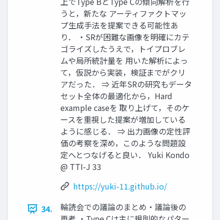
上でType BとType Cの傾向解析を行
うと，新たな アーティファクトマッ
プ生成手法を提案できる可能性あ
り． ・SRが困難な画像を明確にカテ
ゴライズしたうえで，トイプロブレ
ムや局所統計量を 用いた解析によっ
て，仮説から実装，検証までがクリ
アだった． ⇒ 近年SRの研究もデータ
セット全体の最適化から，Hard
example caseを 取り上げて，そのケ
ースを重視した提案が増加している
ように感じる． ⇒ 出力画像の定性評
価の考察を深め，このような問題設
定へとつなげると良い． Yuki Kondo
@ TTI-J 33
https://yuki-11.github.io/
輪読会での議論のまとめ・議論後の
34.
再考 ・Type Cは主に規則的なパター