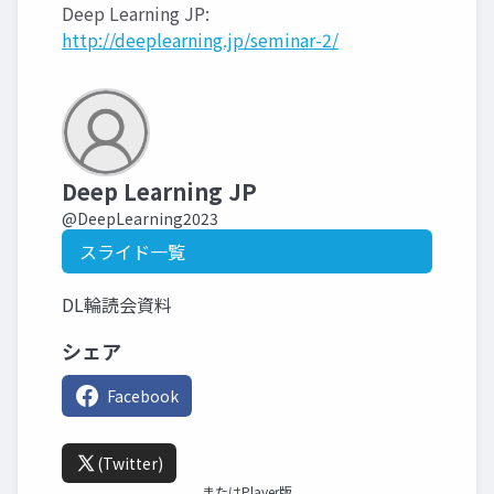
Deep Learning JP:
http://deeplearning.jp/seminar-2/
Deep Learning JP
@DeepLearning2023
スライド一覧
DL輪読会資料
シェア
Facebook
(Twitter)
またはPlayer版