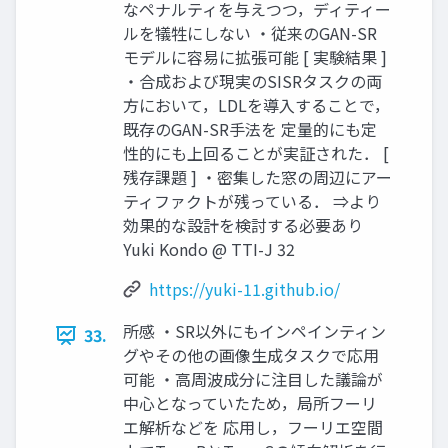
なペナルティを与えつつ，ディティー
ルを犠牲にしない ・従来のGAN-SR
モデルに容易に拡張可能 [ 実験結果 ]
・合成および現実のSISRタスクの両
方において，LDLを導入することで，
既存のGAN-SR手法を 定量的にも定
性的にも上回ることが実証された． [
残存課題 ] ・密集した窓の周辺にアー
ティファクトが残っている． ⇒より
効果的な設計を検討する必要あり
Yuki Kondo @ TTI-J 32
https://yuki-11.github.io/
所感 ・SR以外にもインペインティン
33.
グやその他の画像生成タスクで応用
可能 ・高周波成分に注目した議論が
中心となっていたため，局所フーリ
エ解析などを 応用し，フーリエ空間