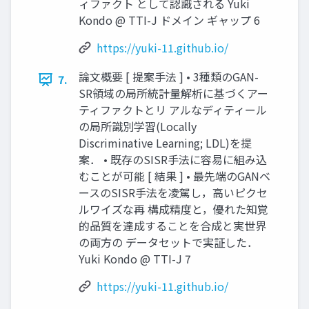
ィファクト として認識される Yuki
Kondo @ TTI-J ドメイン ギャップ 6
https://yuki-11.github.io/
論文概要 [ 提案手法 ] • 3種類のGAN-
7.
SR領域の局所統計量解析に基づくアー
ティファクトとリ アルなディティール
の局所識別学習(Locally
Discriminative Learning; LDL)を提
案． • 既存のSISR手法に容易に組み込
むことが可能 [ 結果 ] • 最先端のGANベ
ースのSISR手法を凌駕し，高いピクセ
ルワイズな再 構成精度と，優れた知覚
的品質を達成することを合成と実世界
の両方の データセットで実証した．
Yuki Kondo @ TTI-J 7
https://yuki-11.github.io/