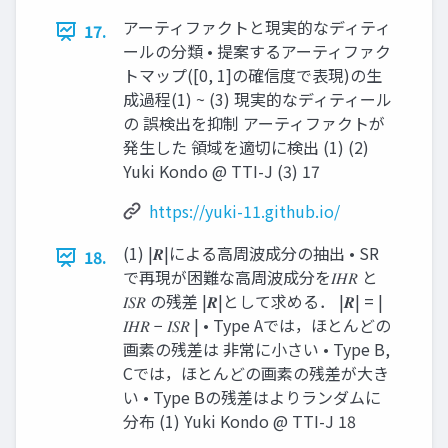
アーティファクトと現実的なディティ
17.
ールの分類 • 提案するアーティファク
トマップ([0, 1]の確信度で表現)の生
成過程(1) ~ (3) 現実的なディティール
の 誤検出を抑制 アーティファクトが
発生した 領域を適切に検出 (1) (2)
Yuki Kondo @ TTI-J (3) 17
https://yuki-11.github.io/
(1) |𝑹|による高周波成分の抽出 • SR
18.
で再現が困難な高周波成分を𝐼𝐻𝑅 と
𝐼𝑆𝑅 の残差 |𝑹|として求める． |𝑹| = |
𝐼𝐻𝑅 − 𝐼𝑆𝑅 | • Type Aでは，ほとんどの
画素の残差は 非常に小さい • Type B,
Cでは，ほとんどの画素の残差が大き
い • Type Bの残差はよりランダムに
分布 (1) Yuki Kondo @ TTI-J 18