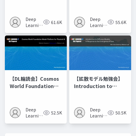
Optimization of
Matching
Model Merging
Recipes モデルマージ
Deep
Deep
61.6K
55.6K
の進化的最適化
Learning
Learning
JP
JP
【DL輪読会】Cosmos
【拡散モデル勉強会】
World Foundation
Introduction to
Model Platform for
Diffusion Models
Physical AI
Deep
Deep
52.5K
50.5K
Learning
Learning
JP
JP