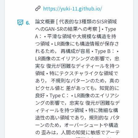
https://yuki-11.github.io/
論文概要 [ 代表的な3種類のSISR領域
6.
へのGAN-SRの結果への考察 ] • Type
A： • 平滑な領域や大規模な構造を持
つ領域 • LR画像にも構造情報が保存さ
れるため， 再構成が容易 • Type B： •
LR画像のエイリアシングの影響で，忠
実な 復元が困難なディティールを持つ
領域 • 特にテクスチャライクな領域で
あり， 不規則なパターンのため，真の
ピクセル値と 差があっても，知覚的に
良好 • Type C： • LR画像のエイリアシ
ングの影響で，忠実な 復元が困難なデ
ィティールを持つ領域 • 特に微細な構
造性の高い領域であり，規則的な パタ
ーンのため，オーバーシュートや構造
の 歪みは，人間の知覚に敏感でアーテ