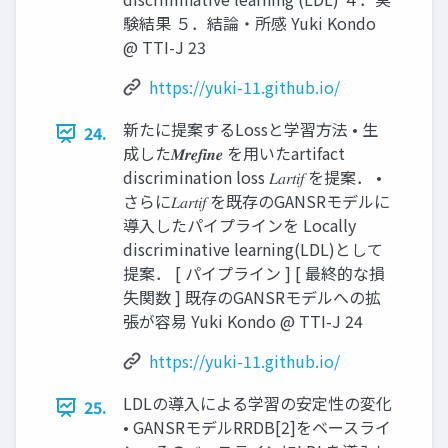
験結果 ５．結論・所感 Yuki Kondo
@ TTI-J 23
https://yuki-11.github.io/
新たに提案するLossと学習方法 • 生
24.
成した𝑴𝒓𝒆𝒇𝒊𝒏𝒆 を用いたartifact
discrimination loss 𝐿𝑎𝑟𝑡𝑖𝑓 を提案． •
さらに𝐿𝑎𝑟𝑡𝑖𝑓 を既存のGANSRモデルに
導入したパイプラインを Locally
discriminative learning(LDL)として
提案． [ パイプライン ] [ 最終的な損
失関数 ] 既存のGANSRモデルへの拡
張が容易 Yuki Kondo @ TTI-J 24
https://yuki-11.github.io/
LDLの導入による学習の安定性の変化
25.
• GANSRモデルRRDB[2]をベースライ