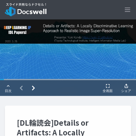
Ope
[DL輪読会]Details or
Artifacts: A Locally