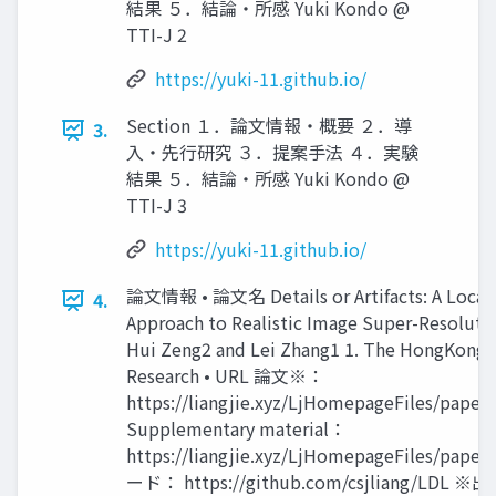
結果 ５．結論・所感 Yuki Kondo @
TTI-J 2
https://yuki-11.github.io/
Section １．論文情報・概要 ２．導
3.
入・先行研究 ３．提案手法 ４．実験
結果 ５．結論・所感 Yuki Kondo @
TTI-J 3
https://yuki-11.github.io/
論文情報 • 論文名 Details or Artifacts: A Locally
4.
Approach to Realistic Image Super-Resoluti
Hui Zeng2 and Lei Zhang1 1. The HongKong P
Research • URL 論文※：
https://liangjie.xyz/LjHomepageFiles/pape
Supplementary material：
https://liangjie.xyz/LjHomepageFiles/pape
ード： https://github.com/csjlian