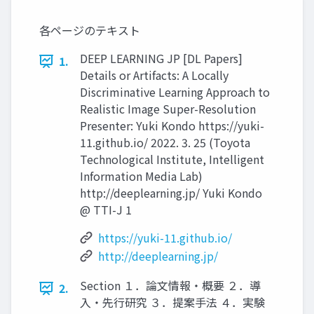
各ページのテキスト
DEEP LEARNING JP [DL Papers]
1.
Details or Artifacts: A Locally
Discriminative Learning Approach to
Realistic Image Super-Resolution
Presenter: Yuki Kondo https://yuki-
11.github.io/ 2022. 3. 25 (Toyota
Technological Institute, Intelligent
Information Media Lab)
http://deeplearning.jp/ Yuki Kondo
@ TTI-J 1
https://yuki-11.github.io/
http://deeplearning.jp/
Section １．論文情報・概要 ２．導
2.
入・先行研究 ３．提案手法 ４．実験