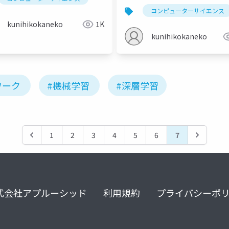
コンピューターサイエンス
kunihikokaneko
1K
kunihikokaneko
ワーク
#機械学習
#深層学習
1
2
3
4
5
6
7
式会社アプルーシッド
利用規約
プライバシーポ