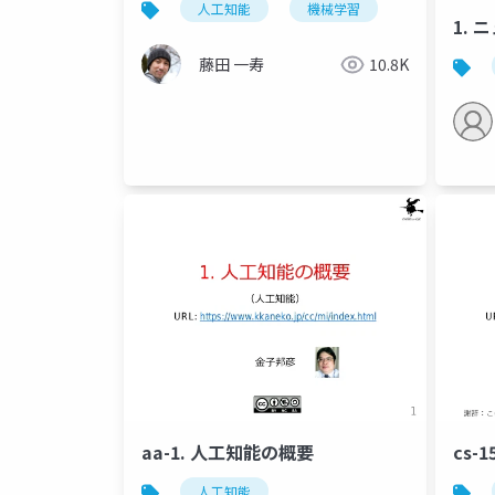
人工知能
機械学習
1.
藤田 一寿
10.8K
aa-1. 人工知能の概要
cs-
人工知能