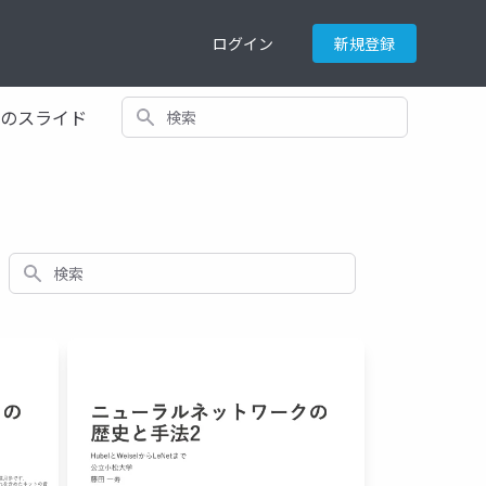
ログイン
新規登録
検索
てのスライド
検索