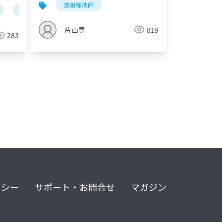
放射線技師
人工知能
人工知能でできること
人工知能による社会の変
片山豊
819
283
リシー
サポート・お問合せ
マガジン