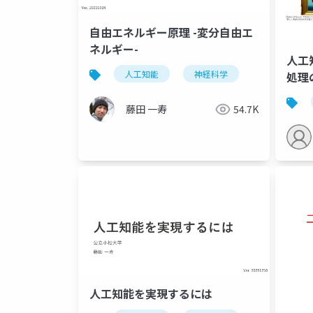
自由エネルギー原理 -変分自由エ
ネルギー-
人工
人工知能
神経科学
処理の
藤田 一寿
54.7K
人工知能を実現するには