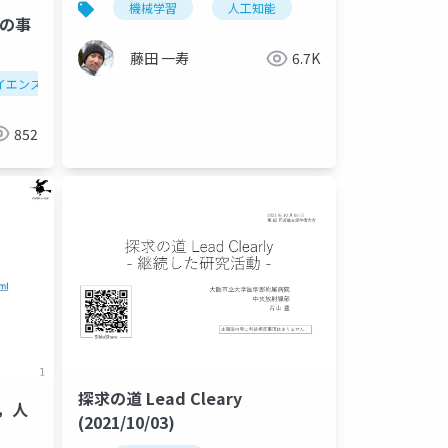
機械学習
人工知能
Iの事
藤田 一寿
6.7K
ニューラルネットワークの作成
検証
イエンス
平均
人工知能による分類
人工知能による合成
852
探求の道 Lead Cleary
と，人
(2021/10/03)