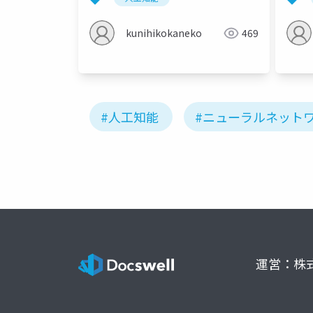
kunihikokaneko
469
#人工知能
#ニューラルネット
運営：株