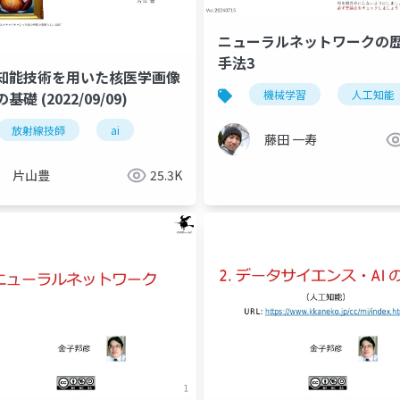
ニューラルネットワークの
手法3
知能技術を用いた核医学画像
機械学習
人工知能
基礎 (2022/09/09)
放射線技師
ai
藤田 一寿
片山豊
25.3K