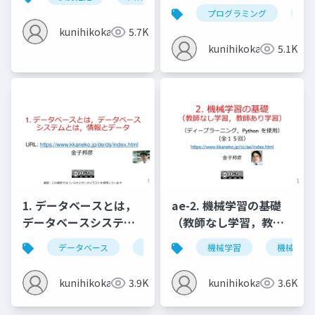
のインストール
プログラミング
nvi
(Windows 上) (2022年
kunihikokaneko
5.7K
4月の最新版)
kunihikokaneko
5.1K
1. データベースとは，
ae-2. 機械学習の基礎
データベースシステム
（教師なし学習，教師
とは，情報とデータ
あり学習）
データベース
データベースシステム
機械学習
情報とデータ
機械学習
kunihikokaneko
3.9K
kunihikokaneko
3.6K