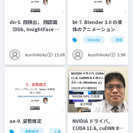
dn-5. 顔検出， 顔認識
bt-7. Blender 3.0 の液
（Dlib, InsightFace を
体のアニメーション
使用）
blender
流体アニメ
kunihikokaneko
15.8K
kunihikokaneko
5.9K
ae-9. 姿勢推定
NVIDIA ドライバ,
CUDA 11.6, cuDNN 8.4
姿勢推定
人体の姿勢推定
頭部の姿勢推定