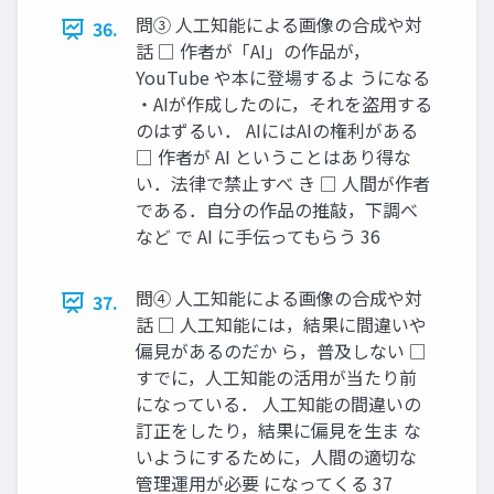
問③ 人工知能による画像の合成や対
36.
話 □ 作者が「AI」の作品が，
YouTube や本に登場するよ うになる
・AIが作成したのに，それを盗用する
のはずるい． AIにはAIの権利がある
□ 作者が AI ということはあり得な
い．法律で禁止すべ き □ 人間が作者
である．自分の作品の推敲，下調べ
など で AI に手伝ってもらう 36
問④ 人工知能による画像の合成や対
37.
話 □ 人工知能には，結果に間違いや
偏見があるのだか ら，普及しない □
すでに，人工知能の活用が当たり前
になっている． 人工知能の間違いの
訂正をしたり，結果に偏見を生ま な
いようにするために，人間の適切な
管理運用が必要 になってくる 37