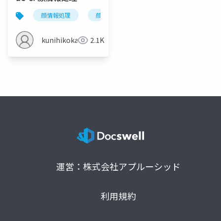
顔情報処理
顔情報処理の種類
顔検出
顔
kunihikokaneko
2.1K
運営：株式会社アプルーシッド
利用規約