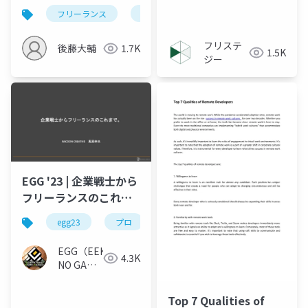
い
フリーランス
法律
労働
契約
ビ
フリステ
後藤大輔
1.7K
1.5K
ジー
EGG '23 | 企業戦士から
フリーランスのこれま
で。
egg23
プロ
EGG（EEKANJI
4.3K
NO GAME
GAKKAI）
Top 7 Qualities of