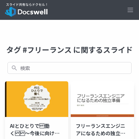
Ope
タグ #フリーランス に関するスライド
検索
AIとひとりで 働
フリーランスエンジニ
く 〜今後に向け
アになるための独立準