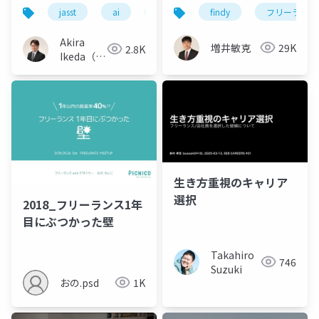
た， わたしの現在地
備
jasst
ai
llm
フリーランス
findy
フリーランス
伴走
と みんなの論点〜
Akira
増井敏克
29K
2.8K
Ikeda（ク
オリティ
アーツ）
生き方重視のキャリア
選択
2018_フリーランス1年
目にぶつかった壁
Takahiro
746
Suzuki
おの.psd
1K