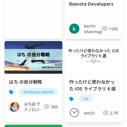
Remote Developers
karthi
>100
shanmugam
はち の自分戦略
作ったけど使わなかっ
た iOS ライブラリ 6 選
developers summit
デブサミ
成長戦略
キ
ios
はち@ テ
360
クノロジー
am10
2.7K
メディア
「Newbee」