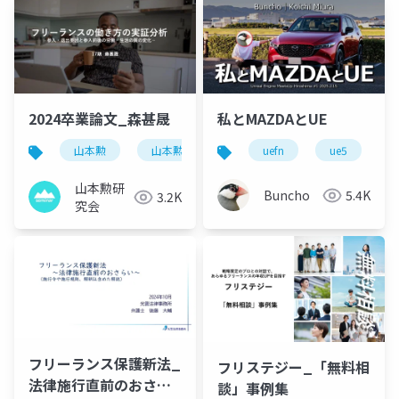
2024卒業論文_森甚晟
私とMAZDAとUE
山本勲
山本勲研究会
計量経済
uefn
ue5
stata
u
山本勲研
Buncho
5.4K
3.2K
究会
フリーランス保護新法_
フリステジー_「無料相
法律施行直前のおさら
談」事例集