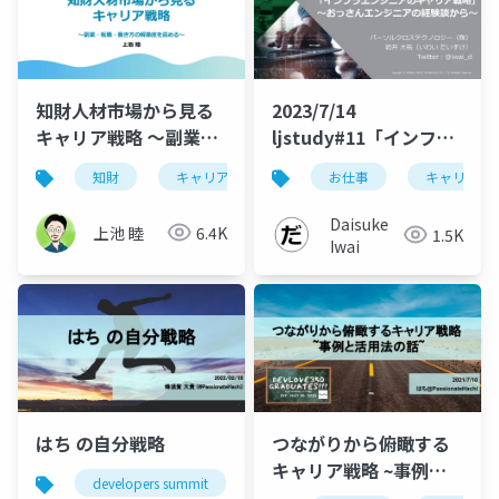
知財人材市場から見る
2023/7/14
キャリア戦略 ～副業・
ljstudy#11「インフラ
転職・働き方の解像度
エンジニアのキャリア
知財
キャリア
複業
お仕事
転職
キャリア戦
を高める～
戦略」ライトニングト
ーク
Daisuke
上池 睦
6.4K
1.5K
Iwai
はち の自分戦略
つながりから俯瞰する
キャリア戦略 ~事例と
developers summit
デブサミ
成長戦略
キ
活用法の話~