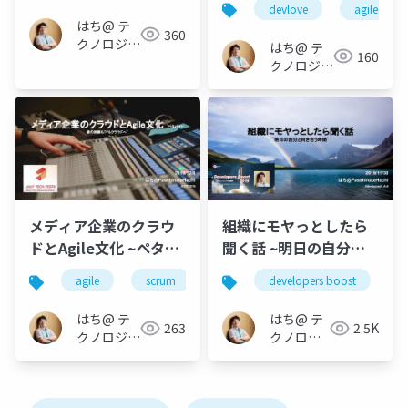
devlove
agile
はち@ テ
360
クノロジー
はち@ テ
160
メディア
クノロジー
「Newbee」
メディア
「Newbee」
メディア企業のクラウ
組織にモヤっとしたら
ドとAgile文化 ~ペタバ
聞く話 ~明日の自分と
イト級の映画もTVもク
向き合う時間~
agile
scrum
キャリア戦略
developers boost
aws
m
ラウドへ~
はち@ テ
はち@ テ
263
2.5K
クノロジー
クノロジ
メディア
ーメディ
「Newbee」
ア
「Newbee」