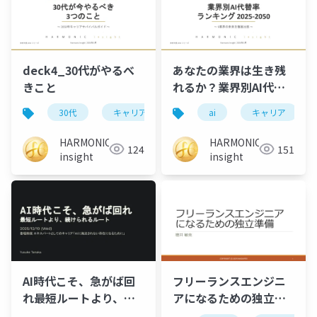
deck4_30代がやるべ
あなたの業界は生き残
きこと
れるか？業界別AI代替
率ランキング 2025-
30代
キャリア
2050年
ai
ai活用
キャリア
ス
2050
HARMONIC
HARMONIC
124
151
insight
insight
AI時代こそ、急がば回
フリーランスエンジニ
れ――最短ルートより、続
アになるための独立準
けられるルート
備