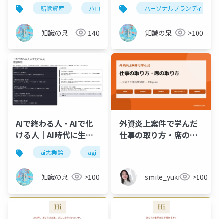
「勘違いさせる力」完
基づく構築5ステップ完
錯覚資産
ハロー効果
心理学
パーソナルブランディング
ビジネスス
全ガイド
全ガイド
知識の泉
140
知識の泉
>100
AIで終わる人・AIで化
外資炎上案件で学んだ
ける人｜AI時代に生き
仕事の取り方・席の取
残る3つの思考変革【完
り方〜中途入社社員IT
ai失業論
agi
生成ai活用
ai活用
全解説】
研修〜
知識の泉
>100
smile_yukiko_it
>100