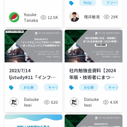
findy
フリーランス
Yusuke
増井敏克
29K
12.5K
Tanaka
2023/7/14
社内勉強会資料【2024
ljstudy#11「インフラ
年版・技術者にまつわ
エンジニアのキャリア
るお金の話】社外公開
お仕事
キャリア戦略
お仕事
キャリア戦
戦略」ディレクターズ
版
カット版
Daisuke
Daisuke
620
4.5K
Iwai
Iwai