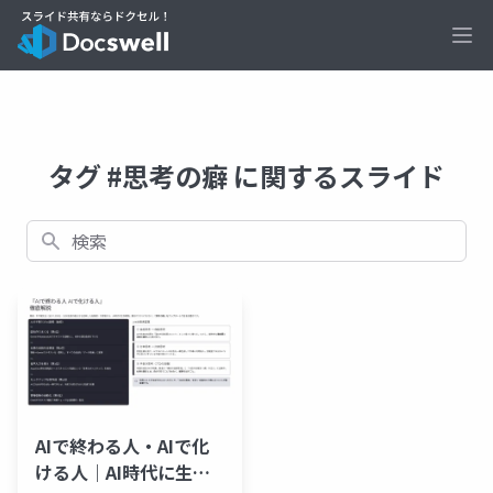
Ope
タグ #思考の癖 に関するスライド
検索
AIで終わる人・AIで化
ける人｜AI時代に生き