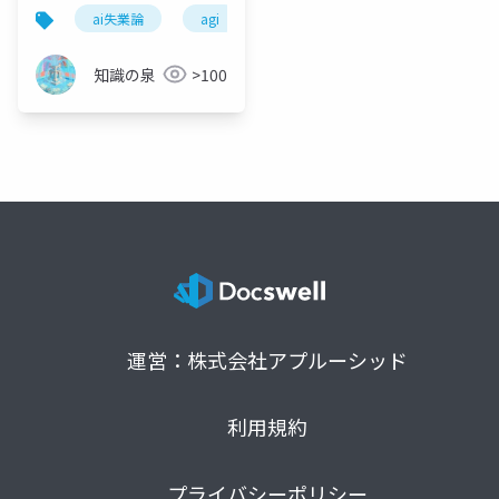
残る3つの思考変革【完
ai失業論
agi
生成ai活用
ai活用
全解説】
知識の泉
>100
運営：株式会社アプルーシッド
利用規約
プライバシーポリシー