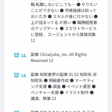
職 転職しないにしても… ● やりたい
ことができない ● 市場価値は知って
おいた方 ● スキルが身に付かない ●
上が詰まってる が良い ● 職務経歴書
のアップデート ● スカウトサービス
に登録、 エージェントから情報収集
11
副業 Chizaijuku, Inc. All Rights
12.
Reserved 12
副業 知財業界の副業 01 02 知財系 非
13.
知財系 ● 明細書作成 ● マーケティ
ング支援 ● 調査 ● イベント運営 ●
ベンチャー支援 ● イラスト制作 ●
講演、執筆 13