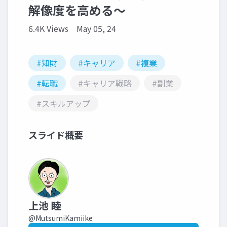
解像度を高める～
6.4K Views
May 05, 24
#知財
#キャリア
#複業
#転職
#キャリア戦略
#副業
#スキルアップ
スライド概要
上池 睦
@MutsumiKamiike