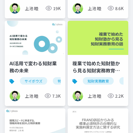
上池 睦
19K
上池 睦
8.6K
AI活用で変わる知財業
複業で始めた知財塾か
務の未来
ら見る知財実務教育の
話
サイボウズ
特許
ai
知財実務教育
複業
上池 睦
7.3K
上池 睦
2.2K