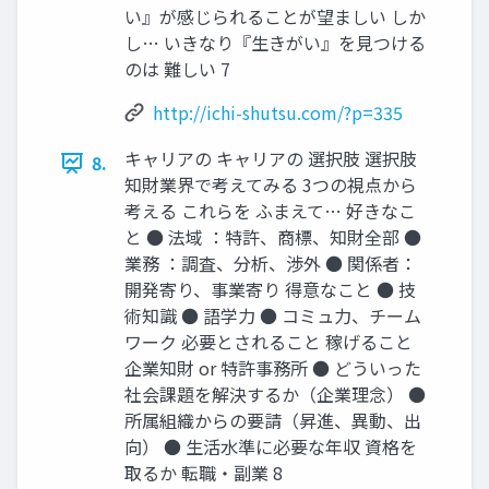
い』が感じられることが望ましい しか
し… いきなり『生きがい』を見つける
のは 難しい 7
http://ichi-shutsu.com/?p=335
キャリアの キャリアの 選択肢 選択肢
8.
知財業界で考えてみる 3つの視点から
考える これらを ふまえて… 好きなこ
と ● 法域 ：特許、商標、知財全部 ●
業務 ：調査、分析、渉外 ● 関係者：
開発寄り、事業寄り 得意なこと ● 技
術知識 ● 語学力 ● コミュ力、チーム
ワーク 必要とされること 稼げること
企業知財 or 特許事務所 ● どういった
社会課題を解決するか（企業理念） ●
所属組織からの要請（昇進、異動、出
向） ● 生活水準に必要な年収 資格を
取るか 転職・副業 8