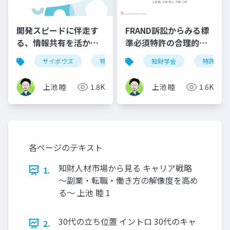
開発スピードに伴走す
FRAND訴訟からみる標
る、情報共有を活かし
準必須特許の合理的な
た特許業務
実施料算定方法に関す
サイボウズ
特許
知財学会
特許
る研究
上池 睦
1.8K
上池 睦
1.6K
各ページのテキスト
知財人材市場から見る キャリア戦略
1.
～副業・転職・働き方の解像度を高め
る～ 上池 睦 1
30代の立ち位置 イントロ 30代のキャ
2.