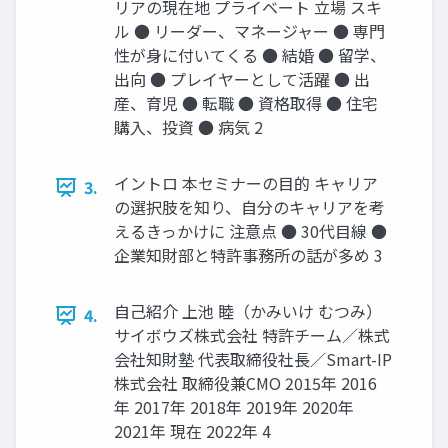
リアの現在地 プライベート 立場 スキ
ル ● リーダー、マネージャー ● 専門
性が身に付いてくる ● 結婚 ● 留学、
出向 ● プレイヤーとして活躍 ● 出
産、育児 ● 転職 ● 資格取得 ● 住宅
購入、投資 ● 病気 2
イントロ 本セミナーの目的 キャリア
3.
の選択肢を知り、自分のキャリアを考
えるきっかけに 注意点 ● 30代目線 ●
企業知財部と特許事務所の話が多め 3
自己紹介 上池 睦（かみいけ むつみ）
4.
サイボウズ株式会社 特許チーム／株式
会社知財塾 代表取締役社長／Smart-IP
株式会社 取締役兼CMO 2015年 2016
年 2017年 2018年 2019年 2020年
2021年 現在 2022年 4