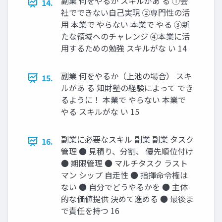
副業 何をやるか スキルがあ る ①会
14.
社でできない自己実現 ②専門性の活
用 本業で やらない 本業で やる ③新
たな領域へのチャレンジ ④本業に活
用するための勉強 スキルがな い 14
副業 何をやるか（上池の場合） スキ
15.
ルがあ る 知財塾の経験によって でき
るように！ 本業で やらない 本業で
やる スキルがな い 15
副業に必要なスキル 副業 副業 タスク
16.
管理 ● 見積り、分割、 優先順位付け
● 期限管理 ● マルチタスク ラスト
マン シップ 自走性 ● 指揮命令権は
ない ● 自分でどうやるかを ● 主体
的な価値提供 決めて進める ● 最後ま
で責任を持つ 16