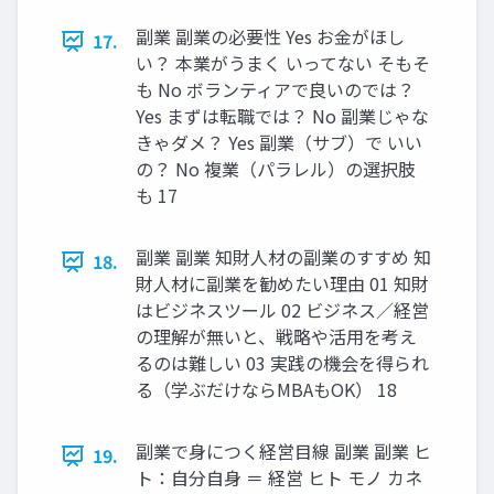
副業 副業の必要性 Yes お金がほし
17.
い？ 本業がうまく いってない そもそ
も No ボランティアで良いのでは？
Yes まずは転職では？ No 副業じゃな
きゃダメ？ Yes 副業（サブ）で いい
の？ No 複業（パラレル）の選択肢
も 17
副業 副業 知財人材の副業のすすめ 知
18.
財人材に副業を勧めたい理由 01 知財
はビジネスツール 02 ビジネス／経営
の理解が無いと、戦略や活用を考え
るのは難しい 03 実践の機会を得られ
る（学ぶだけならMBAもOK） 18
副業で身につく経営目線 副業 副業 ヒ
19.
ト：自分自身 ＝ 経営 ヒト モノ カネ