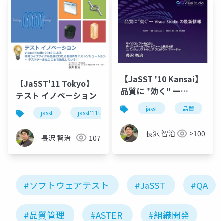
【JaSST '10 Kansai】
【JaSST'11 Tokyo】
品質に "効く" ー
テスト イノベーション
Visual Studio 最新情
jasst
品質
jasst
jasst'11tokyo
visual studio
visual s
報
長沢 智治
>100
長沢 智治
107
#ソフトウェアテスト
#JaSST
#QA
#品質管理
#ASTER
#組織開発