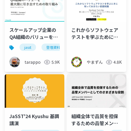
スケールアップ企業の
これからソフトウェア
QA組織のバリューを最
テストを学ぶために知
大限に引き出すための
っておきたい前提知識_
jasst
登壇資料
取り組み
公開用
tarappo
5.9K
やまずん
4.8K
組織全体で品質を担保
JaSST'24 Kyushu 基調
するための品管メンバ
講演
ーとしてのさまざまな