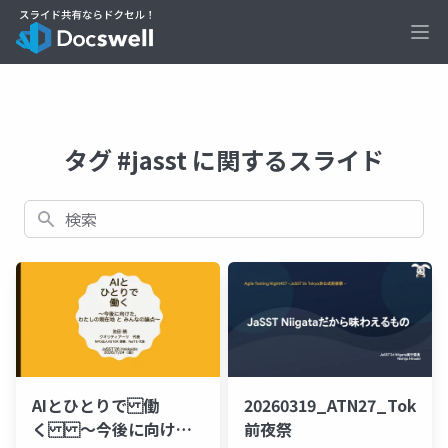
Ope
タグ #jasst に関するスライド
検索
AIとひとりで 働
20260319_ATN27_Tokyo
く 〜今後に向け
前夜祭