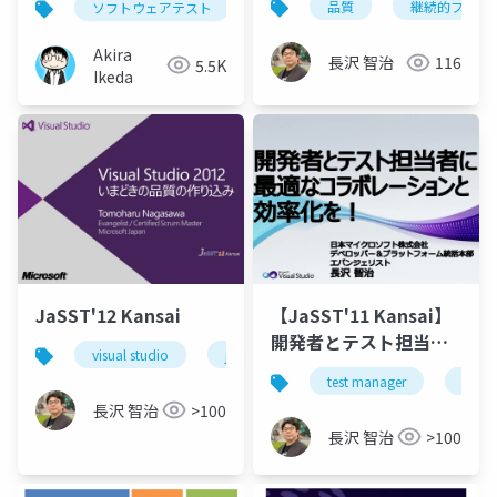
品質
継続的フィー
ソフトウェアテスト
jasst
kyushu
術力を高めていくため
に」
Akira
長沢 智治
116
5.5K
Ikeda
JaSST'12 Kansai
【JaSST'11 Kansai】
開発者とテスト担当者
visual studio
jasst
visual studio 2012
品
に最適なコラボレーシ
test manager
test
ョンと効率化を！
長沢 智治
>100
長沢 智治
>100