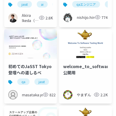
た， わたしの現在地
jasst
ai
llm
フリーランス
qaエンジニア
伴走
jasst
と みんなの論点〜
Akira
nishijo.hiroaki
774
2.8K
Ikeda（ク
オリティ
アーツ）
初めてのJaSST Tokyo
welcome_to_software_t
登壇への道しるべ
公開用
qa
jasst
テスト
masataka.yokota
822
やまずん
2.2K