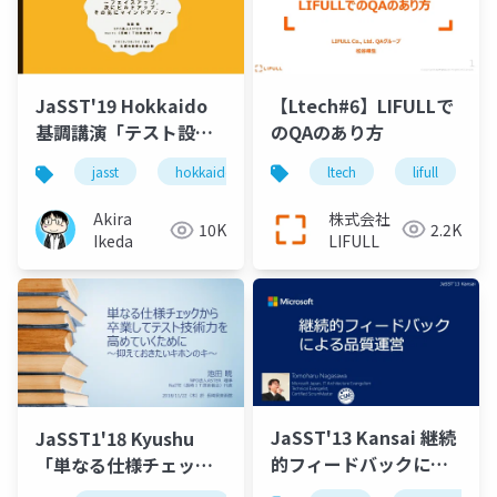
【Ltech#6】LIFULLで
JaSST'19 Hokkaido
のQAのあり方
基調講演「テスト設計
技法、その前に～フェ
ltech
lifull
jasst
hokkaido
ソフトウェアテスト
テス
イスアップ、次にビル
ドアップ、その先にマ
株式会社
Akira
2.2K
10K
インドアップ～」
LIFULL
Ikeda
JaSST'13 Kansai 継続
JaSST1'18 Kyushu
的フィードバックによ
「単なる仕様チェック
る品質運営
から卒業してテスト技