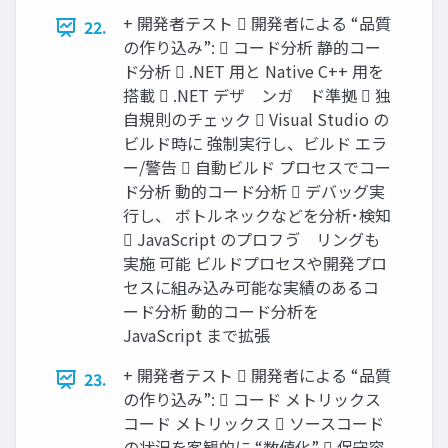
+ 開発者テスト  開発者による “品質
22.
の作り込み”:  コード分析 静的コー
ド分析  .NET 用と Native C++ 用を
搭載  .NET デザ゗ンガ゗ド準拠  独
自規則のチェック  Visual Studio の
ビルド時に 強制実行し、ビルド エラ
ー/警告  自動ビルド プロセスでコー
ド分析 動的コード分析  デバッグ実
行し、 ボトルネックなどを分析･検知
 JavaScript のプロフゔ゗リングも
実施 可能 ビルドプロセスや開発プロ
セスに組み込み可能な実績のあるコ
ード分析 動的コード分析を
JavaScript まで拡張
+ 開発者テスト  開発者による “品質
23.
の作り込み”:  コード メトリックス
コード メトリックス  ソースコード
の状況を客観的に “数値化”  保守容