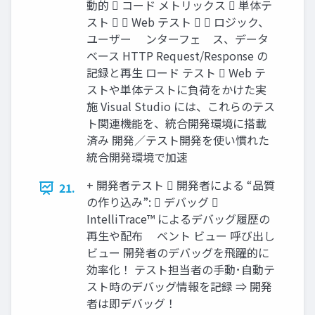
動的  コード メトリックス  単体テ
スト   Web テスト   ロジック、
ユーザー ゗ンターフェ゗ス、データ
ベース HTTP Request/Response の
記録と再生 ロード テスト  Web テ
ストや単体テストに負荷をかけた実
施 Visual Studio には、これらのテス
ト関連機能を、統合開発環境に搭載
済み 開発／テスト開発を使い慣れた
統合開発環境で加速
+ 開発者テスト  開発者による “品質
21.
の作り込み”:  デバッグ 
IntelliTrace™ によるデバッグ履歴の
再生や配布 ゗ベント ビュー 呼び出し
ビュー 開発者のデバッグを飛躍的に
効率化！ テスト担当者の手動･自動テ
スト時のデバッグ情報を記録 ⇒ 開発
者は即デバッグ！