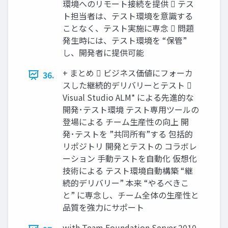
環境へのリモート接続を提供  テス
ト担当者は、テスト環境を意識する
ことなく、テスト実施に専念  問題
発生時には、テスト環境を “保管”
し、開発者に提供可能
+ まとめ  ビジネス価値にフォーカ
36.
スした継続的デリバリーとテスト 
Visual Studio ALM* による先進的な
開発･テスト環境 テスト専用ツールの
登場による チーム生産性の向上 開
発･テストを ”共同所有”する 包括的
リポジトリ 開発とテストの コラボレ
ーション 手動テストを自動化 仮想化
技術による テスト環境自動構築 “継
続的デリバリー” 本来 “やるべきこ
と” に専念し、チーム全体の生産性と
品質を強力にサポート
with Team Foundation Server 2010