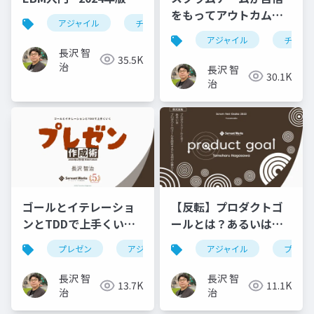
をもってアウトカムと
アジャイル
チーム開発
agile
ebm
スプリント活動に集中
アジャイル
チーム
するためのコツ
長沢 智
35.5K
治
長沢 智
30.1K
治
ゴールとイテレーショ
【反転】プロダクトゴ
ンとTDDで上手くいく
ールとは？あるいはプ
プレゼン作成術
ロダクトのゴールを設
プレゼン
アジャイル
ebm
アジャイル
rsgt2025
プロダ
定するには何が必要
か？
長沢 智
長沢 智
13.7K
11.1K
治
治