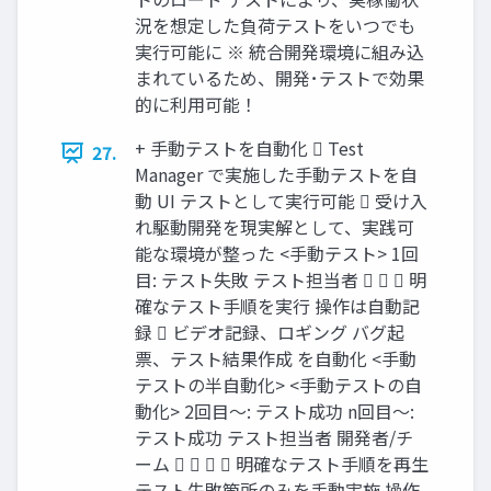
況を想定した負荷テストをいつでも
実行可能に ※ 統合開発環境に組み込
まれているため、開発･テストで効果
的に利用可能！
+ 手動テストを自動化  Test
27.
Manager で実施した手動テストを自
動 UI テストとして実行可能  受け入
れ駆動開発を現実解として、実践可
能な環境が整った <手動テスト> 1回
目: テスト失敗 テスト担当者    明
確なテスト手順を実行 操作は自動記
録  ビデオ記録、ロギング バグ起
票、テスト結果作成 を自動化 <手動
テストの半自動化> <手動テストの自
動化> 2回目～: テスト成功 n回目～:
テスト成功 テスト担当者 開発者/チ
ーム     明確なテスト手順を再生
テスト失敗箇所のみを手動実施 操作