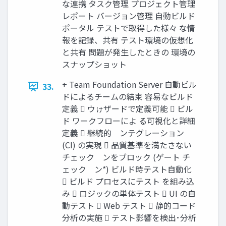
な連携 タスク管理 プロジェクト管理
レポート バージョン管理 自動ビルド
ポータル テストで取得した様々 な情
報を記録、共有 テスト環境の仮想化
と共有 問題が発生したときの 環境の
スナップショット
+ Team Foundation Server 自動ビル
33.
ドによるチームの結束 容易なビルド
定義  ウゖザードで定義可能  ビル
ド ワークフローによ る可視化と詳細
定義  継続的゗ンテグレーション
(CI) の実現  品質基準を満たさない
チェック゗ンをブロック (ゲート チ
ェック゗ン*) ビルド時テスト自動化
 ビルド プロセスにテスト を組み込
み  ロジックの単体テスト  UI の自
動テスト  Web テスト  静的コード
分析の実施  テスト影響を検出･分析