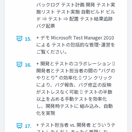
バックログ テスト計画 開発 テスト実
施リスト テスト実施 自動ビルド ビル
ド ⇒ テスト ⇒ 配置 テスト結果追跡
バグ起票
+ デモ Microsoft Test Manager 2010
15.
による テストの包括的な管理･運営を
ご覧ください。
+ 開発とテストのコラボレーション 
16.
開発者とテスト担当者の間の “バグの
やりとり” の効率化  ワン クリック
により、バグ報告、バグ修正の反映
がストレスなく可能  テストの半数
以上を占める手動テストを効率化
し、開発時テストに 組み込み、自動
化を実現
+ テスト担当者 vs. 開発者 どういうテ
17.
ストしたんだ！ まったく再現しな