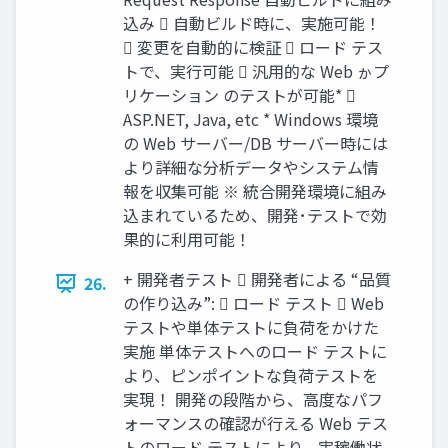
込み  自動ビルド時に、実施可能！
 変更を自動的に検証  ロード テス
トで、実行可能  汎用的な Web ゕプ
リケーション のテストが可能* 
ASP.NET, Java, etc * Windows 環境
の Web サーバー/DB サーバー時には
より詳細な分析データやシステム情
報を収集可能 ※ 統合開発環境に組み
込まれているため、開発･テストで効
果的に利用可能！
+ 開発者テスト  開発者による “品質
26.
の作り込み”:  ロード テスト  Web
テストや単体テストに負荷をかけた
実施 単体テストへのロード テストに
より、ピンポイントな負荷テストを
実現！ 開発の段階から、高度なパフ
ォーマンスの確認が行える Web テス
トのロード テストにより、実稼働状