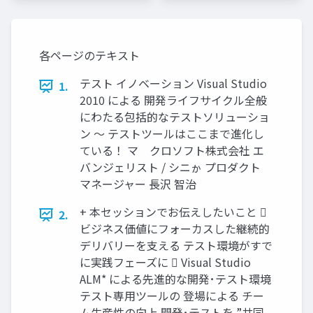
各ページのテキスト
テスト イノベーション Visual Studio
1.
2010 による 開発ライフサイクル全般
にわたる包括的なテストソリューショ
ン ～ テストツールはここまで進化し
ている！ マ゗クロソフト株式会社 エ
バンジェリスト / シニゕ プロダクト
マネージャー 長沢 智治
+ 本セッションでお伝えしたいこと 
2.
ビジネス価値にフォーカスした継続的
デリバリーを支える テスト環境がすで
に実践フェーズに  Visual Studio
ALM* による先進的な開発･テスト環境
テスト専用ツールの 登場による チー
ム生産性の向上 開発･テストを ”共同