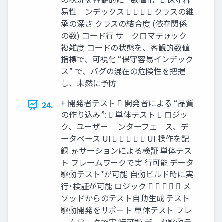
易性゗ンデックス     クラスの継
承の深さ クラスの結合度 (依存関係
の数) コード行 サ゗クロマテゖック
複雑度 コードの状態を、客観的数値
指標で、可視化 “保守容易インデック
ス” で、バグの混在の危険性を把握
し、未然に予防
+ 開発者テスト  開発者による “品質
24.
の作り込み”:  単体テスト  ロジッ
ク、ユーザー ゗ンターフェ゗ス、デ
ータベース UI      UI 操作を記
録 ゕサーションによる検証 単体テス
ト フレームワークで実 行可能 データ
駆動テスト*が可能 自動ビルド時に実
行･検証が可能 ロジック      メ
ソッドからのテスト自動生成 テスト
駆動開発をサポート 単体テスト フレ
ームワークで実 行可能 データ駆動テ