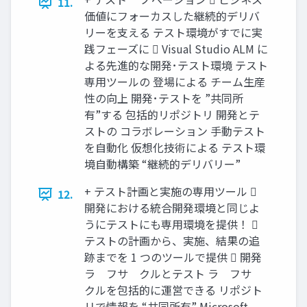
11.
価値にフォーカスした継続的デリバ
リーを支える テスト環境がすでに実
践フェーズに  Visual Studio ALM に
よる先進的な開発･テスト環境 テスト
専用ツールの 登場による チーム生産
性の向上 開発･テストを ”共同所
有”する 包括的リポジトリ 開発とテ
ストの コラボレーション 手動テスト
を自動化 仮想化技術による テスト環
境自動構築 “継続的デリバリー”
+ テスト計画と実施の専用ツール 
12.
開発における統合開発環境と同じよ
うにテストにも専用環境を提供！ 
テストの計画から、実施、結果の追
跡までを 1 つのツールで提供  開発
ラ゗フサ゗クルとテスト ラ゗フサ゗
クルを包括的に運営できる リポジト
リで情報を “共同所有” Microsoft