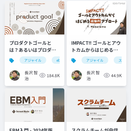
プロダクトゴールと
IMPACT!! ゴールとアウ
は？あるいはプロダク
トカムからはじめる経
トのゴールを設定する
験的アプローチ
アジャイル
ebm
スクラム
アジャイル
rsgt
スクラ
r
には何が必要か？
#RSGT2025
#RSGT2022
長沢 智
長沢 智
184.8K
44.9K
治
治
EBM入門 - 2024年版
スクラムチームが自信