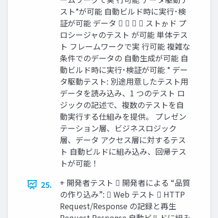
スト*が可能 自動ビルド時に実行･検
証が可能 データ     ストゕド プ
ロシージャのテスト が可能 単体テス
ト フレームワークで実 行可能 複雑な
条件でのデータの 自動生成が可能 自
動ビルド時に実行･検証が可能 * デー
タ駆動テスト: 別途用意したテスト用
データを読み込み、1 つのテスト ロ
ジックの記述で、複数のテストを自
動実行する仕組みを提供。 プレゼン
テーション層、ビジネスロジック
層、データ アクセス層に対するテス
ト 自動ビルドに組み込み、回帰テス
トが可能！
+ 開発者テスト  開発者による “品質
25.
の作り込み”:  Web テスト  HTTP
Request/Response の記録と再生
Request Response 自動ビルドに組み