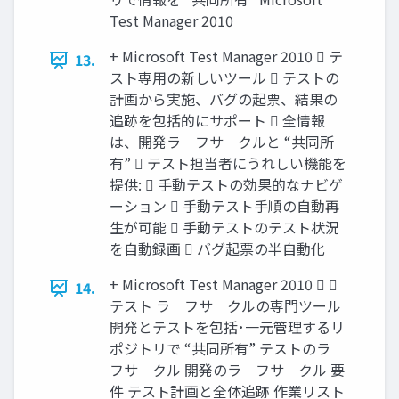
Test Manager 2010
+ Microsoft Test Manager 2010  テ
13.
スト専用の新しいツール  テストの
計画から実施、バグの起票、結果の
追跡を包括的にサポート  全情報
は、開発ラ゗フサ゗クルと “共同所
有”  テスト担当者にうれしい機能を
提供:  手動テストの効果的なナビゲ
ーション  手動テスト手順の自動再
生が可能  手動テストのテスト状況
を自動録画  バグ起票の半自動化
+ Microsoft Test Manager 2010  
14.
テスト ラ゗フサ゗クルの専門ツール
開発とテストを包括･一元管理するリ
ポジトリで “共同所有” テストのラ゗
フサ゗クル 開発のラ゗フサ゗クル 要
件 テスト計画と全体追跡 作業リスト