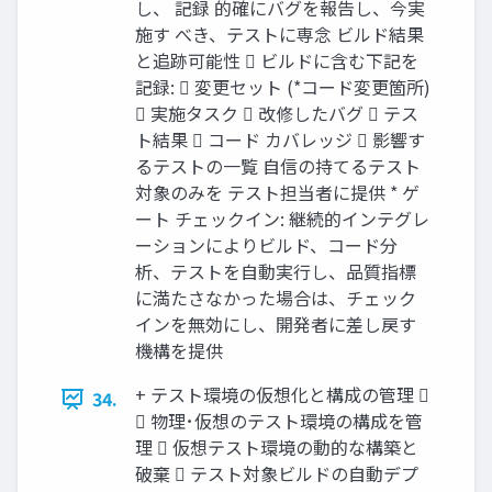
し、 記録 的確にバグを報告し、今実
施す べき、テストに専念 ビルド結果
と追跡可能性  ビルドに含む下記を
記録:  変更セット (*コード変更箇所)
 実施タスク  改修したバグ  テス
ト結果  コード カバレッジ  影響す
るテストの一覧 自信の持てるテスト
対象のみを テスト担当者に提供 * ゲ
ート チェックイン: 継続的インテグレ
ーションによりビルド、コード分
析、テストを自動実行し、品質指標
に満たさなかった場合は、チェック
インを無効にし、開発者に差し戻す
機構を提供
+ テスト環境の仮想化と構成の管理 
34.
 物理･仮想のテスト環境の構成を管
理  仮想テスト環境の動的な構築と
破棄  テスト対象ビルドの自動デプ