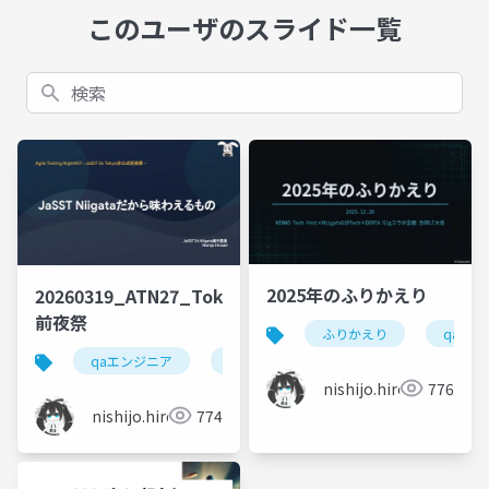
このユーザのスライド一覧
検索
2025年のふりかえり
20260319_ATN27_Tokyo
前夜祭
ふりかえり
qaエ
qaエンジニア
jasst niigata
jasst
nishijo.hiroaki
776
nishijo.hiroaki
774