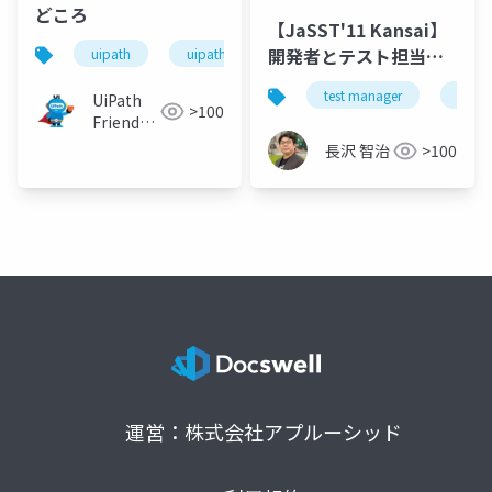
どころ
【JaSST'11 Kansai】
開発者とテスト担当者
uipath
uipathfriends
に最適なコラボレーシ
test manager
test
UiPath
ョンと効率化を！
>100
Friends
[公式]
長沢 智治
>100
運営：株式会社アプルーシッド