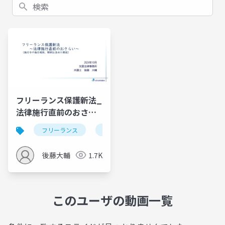
検索
フリーランス保護新法_
法律施行直前のおさら
い
フリーランス
法律
労働
契約
ビ
後藤大輔
1.7K
このユーザの動画一覧