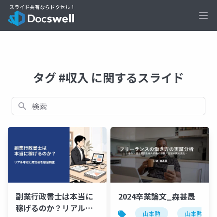
Ope
タグ #収入 に関するスライド
検索
2024卒業論文_森甚晟
副業行政書士は本当に
稼げるのか？リアル年
山本勲
山本勲研究