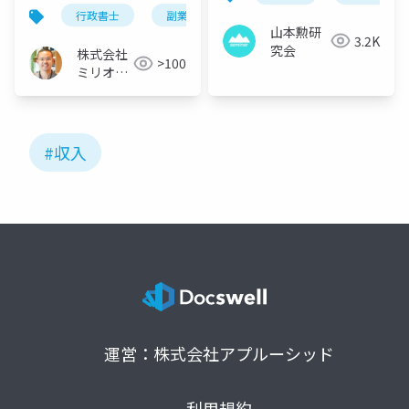
収と成功例を調査して
行政書士
副業
年収
みた
山本勲研
3.2K
究会
株式会社
>100
ミリオン
バリュー
#収入
運営：株式会社アプルーシッド
利用規約