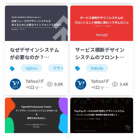
サービス横断デザイン
なぜデザインシステム
システムのフロントエ
が必要なのか？
ンド開発に携わって学
#nijibox
festudy
nijibox
デザインシステム
データソリューション
んだこと #FEStudy
Yahoo!デ
Yahoo!デ
3.4K
9.9K
ベロッパ
ベロッパ
ーネット
ーネット
ワーク
ワーク