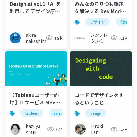
Design.ai vol.1「AI を
みんなのちりつも課題
利用して デザイン原則
を解決する Dev Mode /
のベースを作る」
デザイナーとエンジニ
デザイン
figma
アのためのFigma活用
セミナー
akira
シンプレ
4.9K
7.1K
nakashima
クス株式
会社
【Tableauユーザー向
コードでデザインをす
け】ITサービス Meet
るということ
up: Tableau Case
tableau
salesforce
design
Study of Eureka
Kazuya
Hiroki
727
1.2K
Araki
Tani