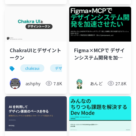
ChakraUIとデザイント
Figma×MCPで デザイ
ークン
ンシステム開発を加速
させたい
chakraui
デザイントークン
ashphy
7.8K
あんど
27.8K