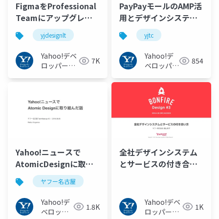
FigmaをProfessional
PayPayモールのAMP活
Teamにアップグレー
用とデザインシステム /
ドしたらいいことしか
YJTC19 in Shibuya B-1
yjdesignlt
yjtc
なかった&運用方法のお
#yjtc
はなし #yjdesignlt
Yahoo!デベ
Yahoo!デ
7K
854
ロッパーネ
ベロッパー
ットワーク
ネットワー
ク
Yahoo!ニュースで
全社デザインシステム
AtomicDesignに取り
とサービスの付き合い
組んだ話 #ヤフー名古
方
ヤフー名古屋
屋
Yahoo!デ
Yahoo!デベ
1.8K
1K
ベロッパ
ロッパーネ