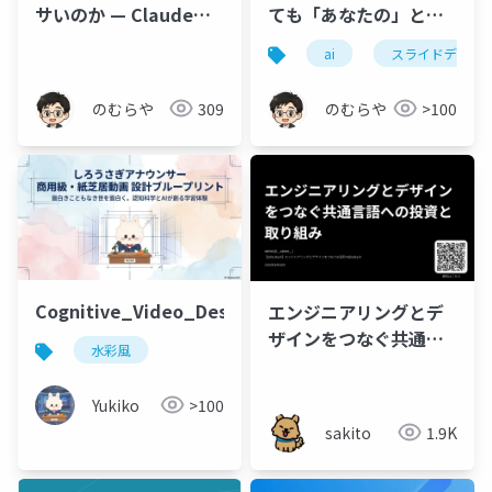
サいのか — Claude
ても「あなたの」と分
Fable 5 に「センス」で
かるか — 教材204本に
ai
スライドデザイ
はなく「仕組み」を与
転載対策を焼き込んだ
えた話
話
のむらや
309
のむらや
>100
Cognitive_Video_Design_Blueprint
エンジニアリングとデ
ザインをつなぐ共通言
水彩風
語への投資と取り組み
Yukiko
>100
sakito
1.9K