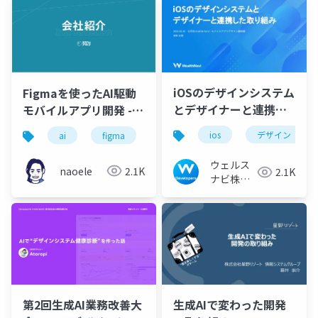
iOSのデザインシステム
Figmaを使ったAI駆動
とデザイナーと連携し
モバイルアプリ開発 -
た取り組み
コード生成しやすいデ
ios
デザイン
ai
figma
android
ios
flutter
ザイン設計の実例 -
ウェルス
naoele
2.1K
2.1K
ナビ株式
会社 技術
広報チー
ム
第2回生成AI業務改善大
生成AIで変わった開発