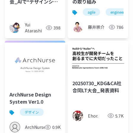
会_AIで“デザインシス
の取り組み
テム健康診断”を作った
agile
engineer
話
Yui
藤井崇介
786
398
Atarashi
20250730_KDG&CA社
合同LT大会_発表資料
ArchNurse Design
System Ver1.0
デザイン
Ehor.
5.7K
ArchNurse
0.9K