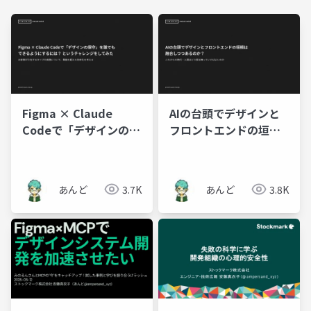
Figma × Claude
AIの台頭でデザインと
Codeで「デザインの保
フロントエンドの垣根
守」を誰でもできるよ
は融合しつつあるの
うにするには？ という
か？
チャレンジをしてみた
あんど
3.7K
あんど
3.8K
2026-04-16 融ける職能