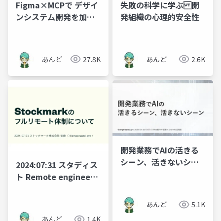
Figma×MCPで デザイ
失敗の科学に学ぶ 開
ンシステム開発を加速
発組織の心理的安全性
させたい
あんど
27.8K
あんど
2.6K
開発業務でAIの活きる
シーン、活きないシー
2024:07:31 スタディス
ン
ト Remote engineer
meetup
あんど
5.1K
あんど
1.4K