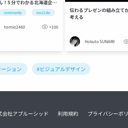
ん！5 分でわかる北海道企
伝わるプレゼンの組み立て
community
osc21do
oscnagoya
北海道
名
考える
tomio2480
>100
Hokuto SUNAMI
テーション
#ビジュアルデザイン
式会社アプルーシッド
利用規約
プライバシーポ