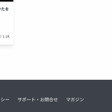
かたを
古屋
1.1K
リシー
サポート・お問合せ
マガジン