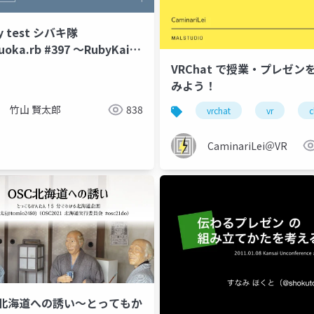
ky test シバキ隊
uoka.rb #397 〜RubyKaigi
5の機運〜)
VRChat で授業・プレゼンをして
デザインシステム
教材作成
みよう！
竹山 賢太郎
838
vrchat
vr
c
CaminariLei＠VR
C北海道への誘い〜とってもか