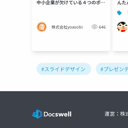
中小企業が欠けている４つのポイ
んた
ント
画〜
株式会社yoasobi
646
#スライドデザイン
#プレゼン
運営：株