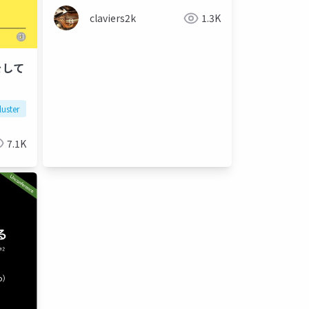
claviers2k
1.3K
luster
スライド
プレゼン
lt
7.1K