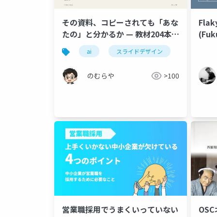
その資料、コピーされても「あな
Fla
たの」と分かるか — 教材204本に
(Fuk
転載対策を焼き込んだ話
202
ai
スライドデザイン
転載対策
のむらや
>100
営業職採用でうまくいっていない
OS