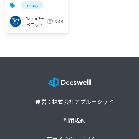
ンド開発に携わって学
festudy
んだこと #FEStudy
Yahoo!デ
3.4K
ベロッパ
ーネット
ワーク
運営：株式会社アプルーシッド
利用規約
プライバシーポリシー