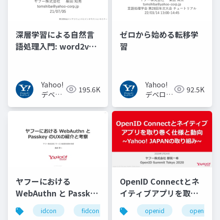
深層学習による自然言
ゼロから始める転移学
語処理入門: word2vec
習
からBERT, GPT-3まで
Yahoo!
Yahoo!
195.6K
92.5K
デベロ
デベロッ
ッパー
パーネッ
ネット
トワーク
ワーク
ヤフーにおける
OpenID Connectとネ
WebAuthn と Passkey
イティブアプリを取り
の UX の紹介と考察
巻く仕様と動向 Yahoo!
idcon
fidcon
openid
openid_to
#idcon #fidcon
JAPANの取り組み