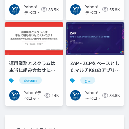
#openid
Yahoo!
Yahoo!
83.5K
65.8K
#openid_tokyo
デベロッ
デベロッ
パーネッ
パーネッ
トワーク
トワーク
運用業務とスクラムは
ZAP - ZCPをベースとし
本当に組み合わせにく
たマルチK8sのアプリケ
いのか︖運用業務が大
ーション実行基盤
devsumi
yjtc
半を占めるプロダクト
#YJTC / YJTC21 B-3
開発での試行錯誤
Yahoo!デ
Yahoo!
44K
34.6K
ベロッパ
デベロッ
ーネット
パーネッ
ワーク
トワーク