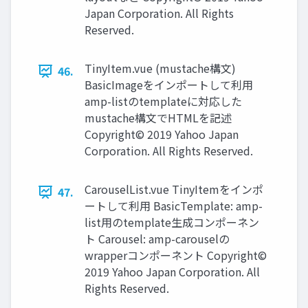
Japan Corporation. All Rights
Reserved.
TinyItem.vue (mustache構文)
46.
BasicImageをインポートして利用
amp-listのtemplateに対応した
mustache構文でHTMLを記述
Copyright© 2019 Yahoo Japan
Corporation. All Rights Reserved.
CarouselList.vue TinyItemをインポ
47.
ートして利用 BasicTemplate: amp-
list用のtemplate生成コンポーネン
ト Carousel: amp-carouselの
wrapperコンポーネント Copyright©
2019 Yahoo Japan Corporation. All
Rights Reserved.