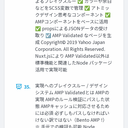
よるブレイクスルー ✅ カラーや余白
などをSCSS変数で管理 ✅ アトミッ
クデザイン思考なコンポーネント ✅
AMPコンポーネントをベースに活用
✅ propsによるJSONデータの受け
取り ☑ AMP Validated なページを生
成 Copyright© 2019 Yahoo Japan
Corporation. All Rights Reserved.
Nuxt.jsにより AMP Validated以外は
標準機能と関連したNode パッケージ
活用で実現可能
実現へのブレイクスルー / デザイン
35.
システム AMP Validatedとは AMPの
実現 AMPのルール検証にパスした状
態 AMPキャッシュに対応させるため
には必須 必ずしもパスしなければい
けない訳ではない（Bento AMP !）
※ 手元での検証も可能 Node