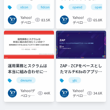
の UX の紹介と考察
巻く仕様と動向 Yahoo!
idcon
fidcon
openid
openid_to
#idcon #fidcon
JAPANの取り組み
#openid
Yahoo!
Yahoo!
83.5K
65.8K
#openid_tokyo
デベロッ
デベロッ
パーネッ
パーネッ
トワーク
トワーク
運用業務とスクラムは
ZAP - ZCPをベースとし
本当に組み合わせにく
たマルチK8sのアプリケ
いのか︖運用業務が大
ーション実行基盤
devsumi
yjtc
半を占めるプロダクト
#YJTC / YJTC21 B-3
開発での試行錯誤
Yahoo!デ
Yahoo!
44K
34.6K
ベロッパ
デベロッ
ーネット
パーネッ
ワーク
トワーク