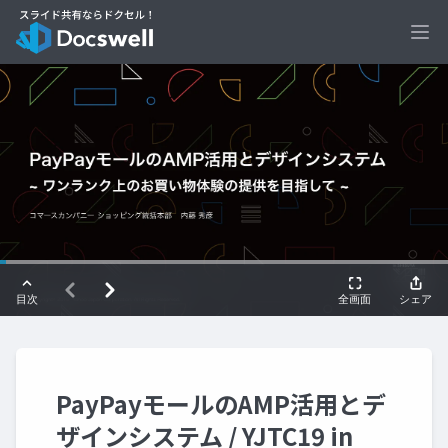
Ope
PayPayモールのAMP活用とデ
ザインシステム / YJTC19 in