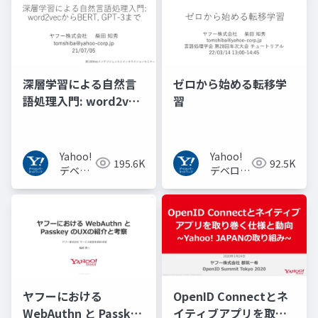
深層学習による自然言
ゼロから始める転移学
語処理入門: word2vec
習
からBERT, GPT-3まで
Yahoo!
Yahoo!
195.6K
92.5K
デベロ
デベロッ
ッパー
パーネッ
ネット
トワーク
ワーク
ヤフーにおける
OpenID Connectとネ
WebAuthn と Passkey
イティブアプリを取り