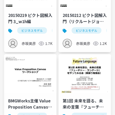
20150219 ピクト図解入
20150212 ピクト図解入
門 3_w1h編
門（リクルートジョブ
ズ様 IT朝大学）
ビジネスモデル
ピクト図解
ビジネスモデル
3w1hシート
ピ
赤坂英彦
1.7K
赤坂英彦
1.2K
BMGWorks主催 Value
第1回 未来を語る、未
Proposition Canvas
来の言葉『フューチャ
ワークショップ
ー・ランゲージ』をや