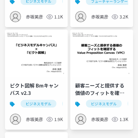
ビジネスモデル
バリュープロポジションキャンバス
フューチャーランゲージ
(2015/01/28)
ってみる会（素振り勉
強会）
赤坂英彦
1.1K
赤坂英彦
3.2K
ピクト図解 Bmキャン
顧客ニーズと提供する
バス v2.3
価値のフィットを確認
する Value
ビジネスモデル
ピクト図解
ビジネスモデル
デザインのすゝめ
バ
Proposition
Canvas（VPC）
赤坂英彦
1.9K
赤坂英彦
1.3K