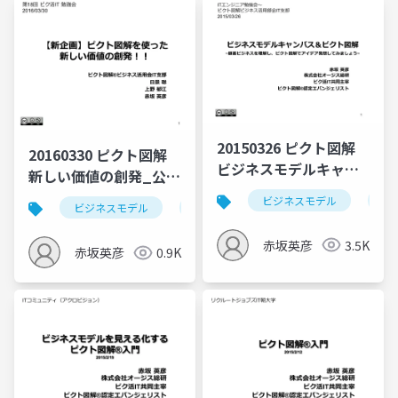
20150326 ピクト図解
20160330 ピクト図解
ビジネスモデルキャン
新しい価値の創発_公開
バス入門_v1.1（eLV様
用_v007
ビジネスモデル
ビ
ビジネスモデル
ピクト図解
ピク活it
価値
主催）
赤坂英彦
3.5K
赤坂英彦
0.9K