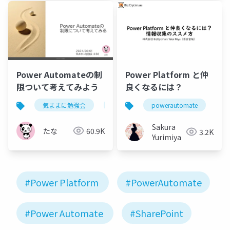
Power Automateの制
Power Platform と仲
限ついて考えてみよう
良くなるには？
気ままに勉強会
powerautomate
powerautomate
p
Sakura
たな
60.9K
3.2K
Yurimiya
#Power Platform
#PowerAutomate
#Power Automate
#SharePoint