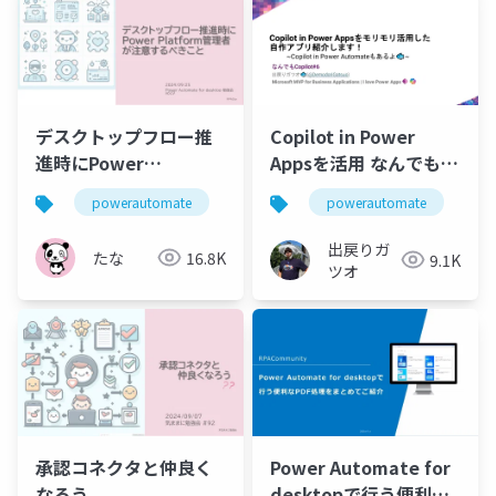
デスクトップフロー推
Copilot in Power
進時にPower
Appsを活用 なんでもコ
Platform管理者が注意
パイロット 2024-09-11
powerautomate
padjp
powerautomate
p
するべきこと
出戻りガ
たな
16.8K
9.1K
ツオ
承認コネクタと仲良く
Power Automate for
なろう
desktopで行う便利な