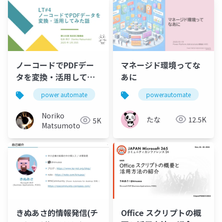
ノーコードでPDFデー
マネージド環境ってな
タを変換・活用してみ
あに
た話
power automate
ノーコード
powerautomate
adobe
p
Noriko
たな
12.5K
5K
Matsumoto
きぬあさ的情報発信(チ
Office スクリプトの概