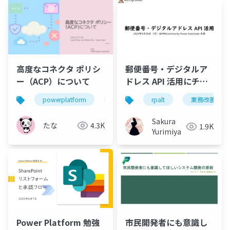
高度なコネクタ ポリシ
郵便番号・デジタルア
ー（ACP）について
ドレス API 活用にチャ
レンジ！
powerplatform
powerautomate
rpalt
powerapps
業務改善
Sakura
たな
4.3K
1.9K
Yurimiya
Power Platform 勉強
市民開発者にも意識し