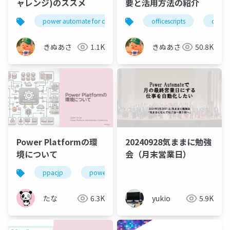
ャレンジ)のススメ
要と活用方法の紹介
power automate for desktop
pad
officescripts
pa4d
offi
きぬあさ
1.1K
きぬあさ
50.8K
Power Platformの環
20240928気ままに勉強
境について
会（月末営業日）
ppacjp
power apps
powerautomate
たな
6.3K
yukio
5.9K