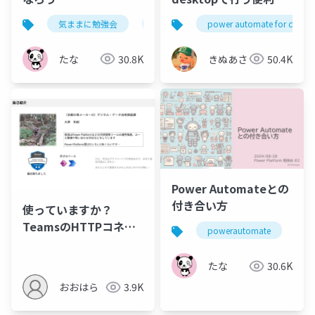
PDF処理をまとめてご
気ままに勉強会
powerautomate
power automate for deskt
紹介
たな
30.8K
きぬあさ
50.4K
Power Automateとの
付き合い方
使っていますか？
TeamsのHTTPコネク
powerautomate
j
タ
たな
30.6K
おおはら
3.9K