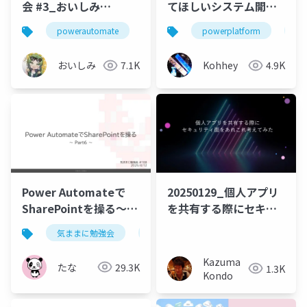
会 #3_おいしみ
てほしいシステム開発
_SharePointリストフ
の原則
powerautomate
jpaugosaka
powerplatform
sharepoint
po
ォームと承認フロー
おいしみ
7.1K
Kohhey
4.9K
Power Automateで
20250129_個人アプリ
SharePointを操る～
を共有する際にセキュ
Part6～
リティ面をあれこれ考
気ままに勉強会
powerautomate
sharepoint
えてみた
Kazuma
たな
29.3K
1.3K
Kondo