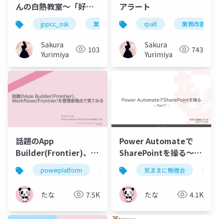
んの白熱教室～「好
アラート
き」でなくても納得し
jppcc_osk
業務改善
powerapps
rpalt
業務改善
powera
て勉強するには？～
Sakura
Sakura
103
743
Yurimiya
Yurimiya
話題のApp
Power Automateで
Builder(Frontier)、
SharePointを操る～
Workflows(Frontier)
Part7～
powerplatform
powerautomate
気ままに勉強会
powerapps
po
を管理者視点で見てみ
る
たな
7.5K
たな
4.1K