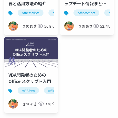
要と活用方法の紹介
ップデート情報まとめ
(2022～2023 年前半)
officescripts
officeスクリプト
officescripts
m365dev
offi
きぬあさ
50.8K
きぬあさ
52.7K
VBA開発者のための
Office スクリプト入門
m365vm
officescripts
officeスクリプト
きぬあさ
328K