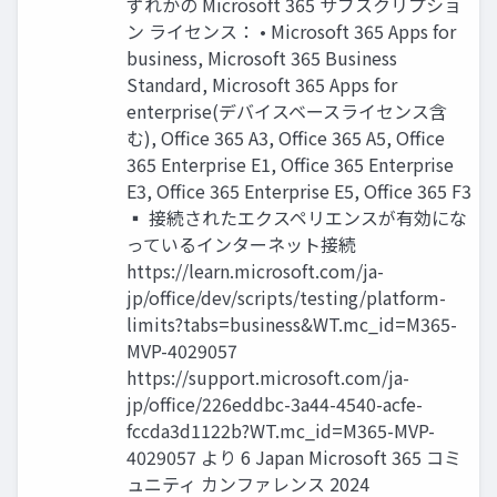
ずれかの Microsoft 365 サブスクリプショ
ン ライセンス： • Microsoft 365 Apps for
business, Microsoft 365 Business
Standard, Microsoft 365 Apps for
enterprise(デバイスベースライセンス含
む), Office 365 A3, Office 365 A5, Office
365 Enterprise E1, Office 365 Enterprise
E3, Office 365 Enterprise E5, Office 365 F3
▪ 接続されたエクスペリエンスが有効にな
っているインターネット接続
https://learn.microsoft.com/ja-
jp/office/dev/scripts/testing/platform-
limits?tabs=business&WT.mc_id=M365-
MVP-4029057
https://support.microsoft.com/ja-
jp/office/226eddbc-3a44-4540-acfe-
fccda3d1122b?WT.mc_id=M365-MVP-
4029057 より 6 Japan Microsoft 365 コミ
ュニティ カンファレンス 2024