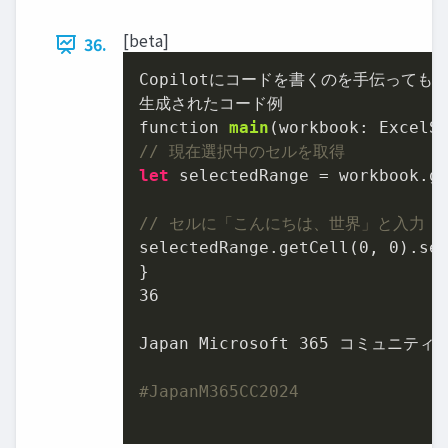
[beta]
36.
Copilotにコードを書くのを手伝ってもら
function 
main
(
workbook: ExcelS
// 現在選択中のセルを取得
let
 selectedRange = workbook.ge
// セルに「こんにちは、世界」と入力
selectedRange.getCell(
0
, 
0
).se
36
Japan Microsoft 
365
 コミュニティ 
#JapanM365CC2024