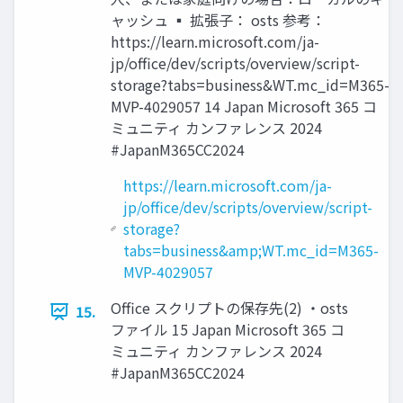
ャッシュ ▪ 拡張子： osts 参考：
https://learn.microsoft.com/ja-
jp/office/dev/scripts/overview/script-
storage?tabs=business&WT.mc_id=M365-
MVP-4029057 14 Japan Microsoft 365 コ
ミュニティ カンファレンス 2024
#JapanM365CC2024
https://learn.microsoft.com/ja-
jp/office/dev/scripts/overview/script-
storage?
tabs=business&amp;WT.mc_id=M365-
MVP-4029057
Office スクリプトの保存先(2) ・osts
15.
ファイル 15 Japan Microsoft 365 コ
ミュニティ カンファレンス 2024
#JapanM365CC2024