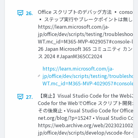
Office スクリプトのデバッグ方法 ▪ console.l
26.
▪ ステップ実行やブレークポイントは無し
https://learn.microsoft.com/ja-
jp/office/dev/scripts/testing/troubleshooti
WT.mc_id=M365-MVP-4029057#console-l
26 Japan Microsoft 365 コミュニティ カ
ス 2024 #JapanM365CC2024
https://learn.microsoft.com/ja-
jp/office/dev/scripts/testing/troubleshoo
WT.mc_id=M365-MVP-4029057#console-l
【廃止】Visual Studio Code for the Web
27.
Code for the WebでOffice スクリ
その後廃止 • Visual Studio Code for Office 
net.org/blog/?p=15247 • Visual Studio Co
https://web.archive.org/web/2023021002065
jp/office/dev/scripts/develop/vscode-for-