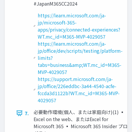
#JapanM365CC2024
https://learn.microsoft.com/ja-
jp/microsoft-365-
apps/privacy/connected-experiences?
WT.mc_id=M365-MVP-4029057
https://learn.microsoft.com/ja-
jp/office/dev/scripts/testing/platform-
limits?
tabs=business&amp;WT.mc_id=M365-
MVP-4029057
https://support.microsoft.com/ja-
jp/office/226eddbc-3a44-4540-acfe-
fccda3d1122b?WT.mc_id=M365-MVP-
4029057
必要動作環境(個人、または家庭向け)(1) ▪
7.
Excel on the web、またはExcel for
Microsoft 365 ▪ Microsoft 365 Insider プロ