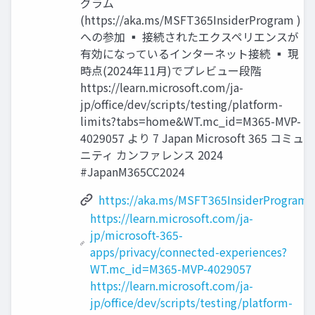
グラム
(https://aka.ms/MSFT365InsiderProgram )
への参加 ▪ 接続されたエクスペリエンスが
有効になっているインターネット接続 ▪ 現
時点(2024年11月)でプレビュー段階
https://learn.microsoft.com/ja-
jp/office/dev/scripts/testing/platform-
limits?tabs=home&WT.mc_id=M365-MVP-
4029057 より 7 Japan Microsoft 365 コミュ
ニティ カンファレンス 2024
#JapanM365CC2024
https://aka.ms/MSFT365InsiderProgram
https://learn.microsoft.com/ja-
jp/microsoft-365-
apps/privacy/connected-experiences?
WT.mc_id=M365-MVP-4029057
https://learn.microsoft.com/ja-
jp/office/dev/scripts/testing/platform-