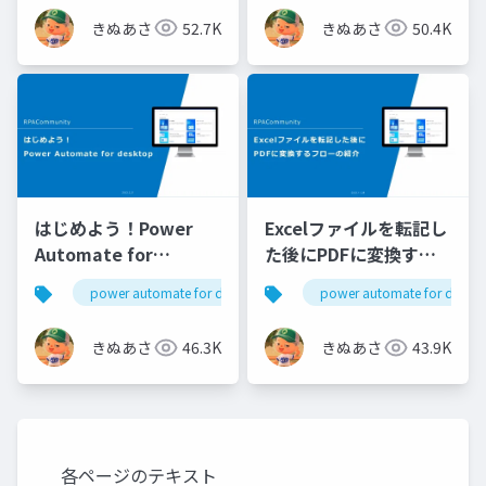
きぬあさ
52.7K
きぬあさ
50.4K
はじめよう！Power
Excelファイルを転記し
Automate for
た後にPDFに変換する
desktop ～未経験者向
Power Automate for
power automate for desktop
pad
power automate for deskt
け～
desktopフローの紹介
きぬあさ
46.3K
きぬあさ
43.9K
各ページのテキスト