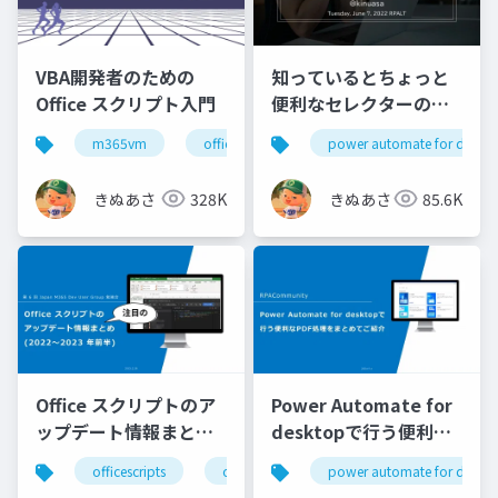
VBA開発者のための
知っているとちょっと
Office スクリプト入門
便利なセレクターの基
礎知識
m365vm
officescripts
power automate for deskt
officeスクリプト
きぬあさ
328K
きぬあさ
85.6K
Office スクリプトのア
Power Automate for
ップデート情報まとめ
desktopで行う便利な
(2022～2023 年前半)
PDF処理をまとめてご
officescripts
officeスクリプト
power automate for deskt
m365dev
紹介