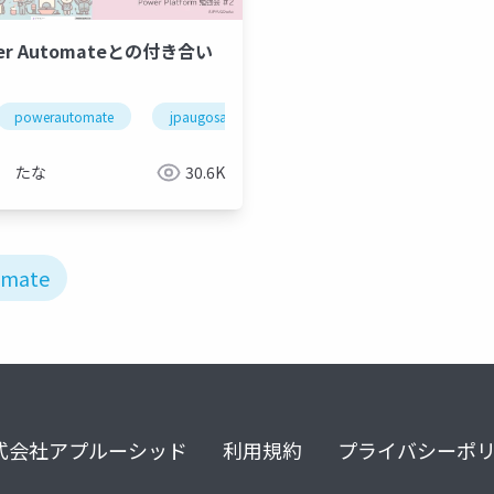
er Automateとの付き合い
arepoint
powerautomate
jpaugosaka
たな
30.6K
omate
式会社アプルーシッド
利用規約
プライバシーポ