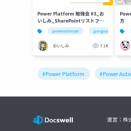
Power Platform 勉強会 #3_お
Pow
いしみ_SharePointリストフォ
方
ームと承認フロー
powerautomate
jpaugosaka
sh
おいしみ
7.1K
#Power Platform
#Power Aut
運営：株