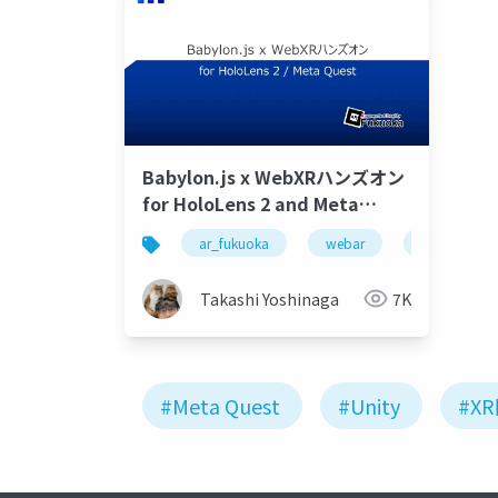
Babylon.js x WebXRハンズオン
for HoloLens 2 and Meta
Quest 1,2
ar_fukuoka
webar
webxr
Takashi Yoshinaga
7K
#Meta Quest
#Unity
#X