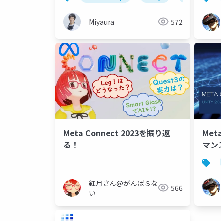
Miyaura
572
Meta Connect 2023を振り返
Met
る！
マン
紅月さん@がんばらな
566
い