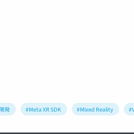
webvr
babylon.js
R開発
#Meta XR SDK
#Mixed Reality
#