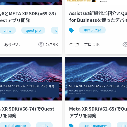
Assistsの新機能ご紹介とQu
y6とMETA XR SDK(v69-83)
for Businessを使ったデ
uestアプリ開発
理のデモ
ホロテク24
unity
quest pro
oculus integration
building blocks
ホロラボ
あうぜん
247.9K
 XR SDK(V66-74)でQuest
Meta XR SDK(V62-65)でQu
リを開発
アプリを開発
xrmtg
spatial anchor
unity
quest pro
scene manager
shaperecognizeractiva
dep