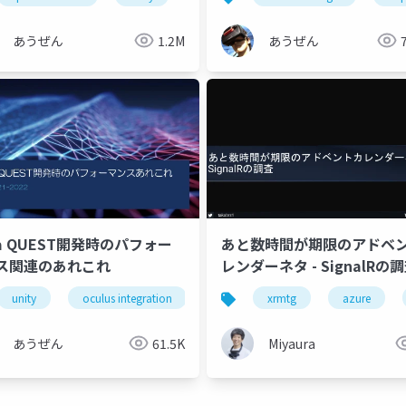
あうぜん
1.2M
あうぜん
a QUEST開発時のパフォー
あと数時間が期限のアドベ
ス関連のあれこれ
レンダーネタ - SignalRの
unity
oculus integration
quest2
xrmtg
quest pro
azure
あうぜん
61.5K
Miyaura