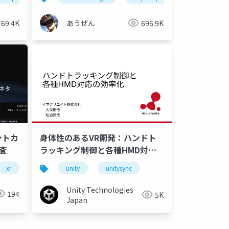
769.4K
あうぜん
696.9K
ントカ
身体性のあるVR開発：ハンドト
調査
ラッキング制御と各種HMD対応
の効率化
xr
meta quest
unity
hololens
unitysync
Unity Technologies
194
5K
Japan