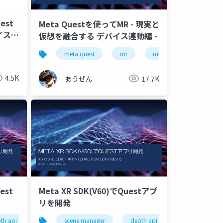
est
Meta Questを使ってMR - 現実と
バイス管
仮想を融合する デバイス連動編 -
ovrsemanticclassification
ovrscenemanager
オクルージョ
meta quest
mr
mixed reality
tap
4.5K
あうぜん
17.7K
est
Meta XR SDK(V60)でQuestアプ
リを開発
testate
th api
オクルージョン
oculus integration
scene manager
meta
transformfeaturestateprovider
depth api
meta xr sdk
オクルージョ
ovrsc