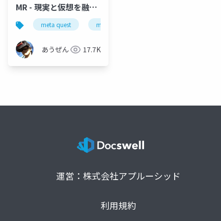
MR - 現実と仮想を融合
する デバイス連動編 -
meta quest
mr
mixed reality
tapo p105
あうぜん
17.7K
運営：株式会社アプルーシッド
利用規約